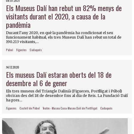
08.01.2021
Els Museus Dalí han rebut un 82% menys de
visitants durant el 2020, a causa de la
pandèmia
Durant l’any 2020, en què la pandèmia ha condicionat el seu
funcionament habitual, els tres Museus Dalí han rebut un total de
190.213 visitants,...
Púbol
Figueres
Cadaqués
14.12.2020
Els museus Dalí estaran oberts del 18 de
desembre al 6 de gener
Els tres museus del Triangle Dalinià (Figueres, Portlligat i Púbol)
obriran des del 18 de desembre fins al dia de Reis. La Fundació Dalí
ha pres...
Figueres
Castell de Púbol
Teatre - Museu Casa-Museu Dalí de Portlligat
Cadaqués