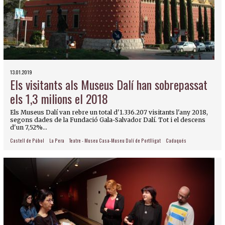
13.01.2019
Els visitants als Museus Dalí han sobrepassat
els 1,3 milions el 2018
Els Museus Dalí van rebre un total d'1.336.207 visitants l'any 2018,
segons dades de la Fundació Gala-Salvador Dalí. Tot i el descens
d'un 7,52%...
Castell de Púbol
La Pera
Teatre - Museu Casa-Museu Dalí de Portlligat
Cadaqués