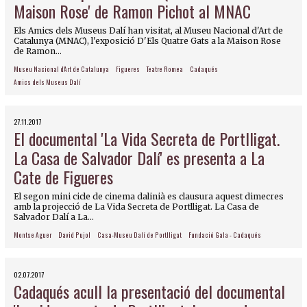
Maison Rose' de Ramon Pichot al MNAC
Els Amics dels Museus Dalí han visitat, al Museu Nacional d'Art de
Catalunya (MNAC), l'exposició D'Els Quatre Gats a la Maison Rose
de Ramon...
Museu Nacional d'Art de Catalunya
Figueres
Teatre Romea
Cadaqués
Amics dels Museus Dalí
27.11.2017
El documental 'La Vida Secreta de Portlligat.
La Casa de Salvador Dalí' es presenta a La
Cate de Figueres
El segon mini cicle de cinema dalinià es clausura aquest dimecres
amb la projecció de La Vida Secreta de Portlligat. La Casa de
Salvador Dalí a La...
Montse Aguer
David Pujol
Casa-Museu Dalí de Portlligat
Fundació Gala - Cadaqués
02.07.2017
Cadaqués acull la presentació del documental