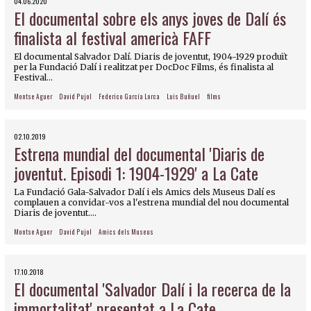
04.06.2020
El documental sobre els anys joves de Dalí és
finalista al festival americà FAFF
El documental Salvador Dalí. Diaris de joventut, 1904-1929 produït
per la Fundació Dalí i realitzat per DocDoc Films, és finalista al
Festival...
Montse Aguer
David Pujol
Federico García Lorca
Luis Buñuel
films
02.10.2019
Estrena mundial del documental 'Diaris de
joventut. Episodi 1: 1904-1929' a La Cate
La Fundació Gala-Salvador Dalí i els Amics dels Museus Dalí es
complauen a convidar-vos a l'estrena mundial del nou documental
Diaris de joventut....
Montse Aguer
David Pujol
Amics dels Museus
17.10.2018
El documental 'Salvador Dalí i la recerca de la
immortalitat' presentat a La Cate