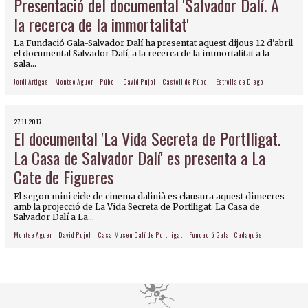
Presentació del documental 'Salvador Dalí. A
la recerca de la immortalitat'
La Fundació Gala-Salvador Dalí ha presentat aquest dijous 12 d'abril
el documental Salvador Dalí, a la recerca de la immortalitat a la
sala...
Jordi Artigas
Montse Aguer
Púbol
David Pujol
Castell de Púbol
Estrella de Diego
27.11.2017
El documental 'La Vida Secreta de Portlligat.
La Casa de Salvador Dalí' es presenta a La
Cate de Figueres
El segon mini cicle de cinema dalinià es clausura aquest dimecres
amb la projecció de La Vida Secreta de Portlligat. La Casa de
Salvador Dalí a La...
Montse Aguer
David Pujol
Casa-Museu Dalí de Portlligat
Fundació Gala - Cadaqués