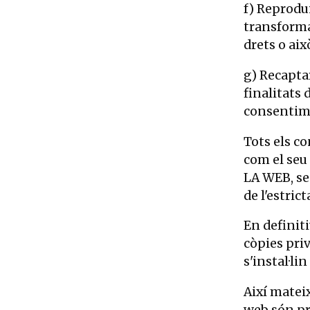
f) Reprodui
transforma
drets o ai
g) Recapta
finalitats 
consentim
Tots els co
com el seu 
LA WEB, se
de l'estric
En definiti
còpies pri
s'instal·li
Així mateix
web són pr