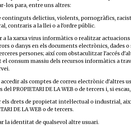
-los para, entre uns altres:
 continguts delictius, violents, pornogràfics, racis
l, contraris a la llei o a l'ordre públic.
r a la xarxa virus informàtics o realitzar actuacions
rors o danys en els documents electrònics, dades o 
rceres persones; així com obstaculitzar l'accés d'alt
 el consum massiu dels recursos informàtics a tra
rvei.
 accedir als comptes de correu electrònic d'altres u
s del PROPIETARI DE LA WEB o de tercers i, si escau
 els drets de propietat intel·lectual o industrial, ai
TARI DE LA WEB o de tercers.
r la identitat de qualsevol altre usuari.