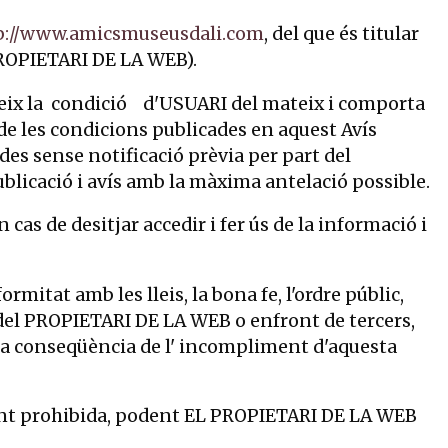
p://www.amicsmuseusdali.com
, del que és titular
ROPIETARI DE LA WEB).
ueix la condició d'USUARI del mateix i comporta
 de les condicions publicades en aquest Avís
es sense notificació prèvia per part del
blicació i avís amb la màxima antelació possible.
as de desitjar accedir i fer ús de la informació i
ormitat amb les lleis, la bona fe, l'ordre públic,
nt del PROPIETARI DE LA WEB o enfront de tercers,
 a conseqüència de l' incompliment d'aquesta
ment prohibida, podent EL PROPIETARI DE LA WEB