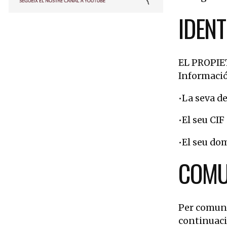
IDENT
Diapositiva 1 de 3
EL PROPIETA
Informació
•La seva 
•El seu CIF
•El seu dom
COMU
Per comuni
continuaci