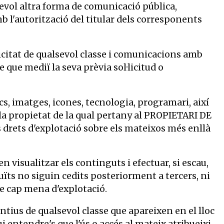
alsevol altra forma de comunicació pública,
b l'autorització del titular dels corresponents
licitat de qualsevol classe i comunicacions amb
 que mediï la seva prèvia sol·licitud o
ics, imatges, icones, tecnologia, programari, així
 la propietat de la qual pertany al PROPIETARI DE
 drets d'explotació sobre els mateixos més enllà
n visualitzar els continguts i efectuar, si escau,
ïts no siguin cedits posteriorment a tercers, ni
 de cap mena d'explotació.
ntius de qualsevol classe que apareixen en el lloc
entendre's que l'ús o accés al mateix atribueixi