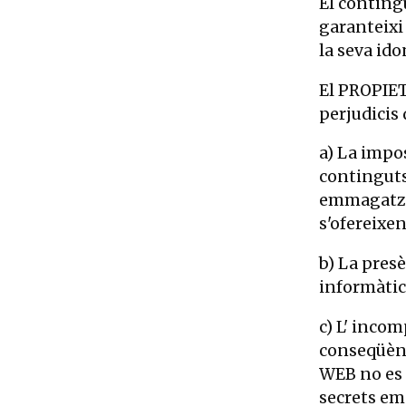
El conting
garanteixi 
la seva ido
El PROPIET
perjudicis 
a) La impos
continguts,
emmagatzema
s'ofereixen
b) La pres
informàtic
c) L' incom
conseqüènc
WEB no es f
secrets emp