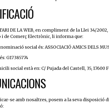
IFICACIÓ
RI DE LA WEB, en compliment de la Llei 34/2002, d'11
 i de Comerç Electrònic, li informa que:
denominació social és: ASSOCIACIÓ AMICS DELS MU
 és: G17385774
icili social està en: C/ Pujada del Castell, 35, 1760
NICACIONS
car-se amb nosaltres, posem a la seva disposició d
ó: