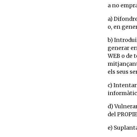
a no emprar
a) Difondre
o, en genera
b) Introdui
generar er
WEB o de te
mitjançant
els seus se
c) Intentar
informàtic
d) Vulnerar
del PROPIE
e) Suplanta