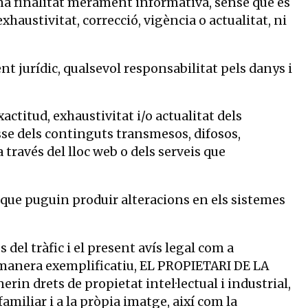
 una finalitat merament informativa, sense que es
xhaustivitat, correcció, vigència o actualitat, ni
 jurídic, qualsevol responsabilitat pels danys i
exactitud, exhaustivitat i/o actualitat dels
lasse dels continguts transmesos, difosos,
través del lloc web o dels serveis que
s que puguin produir alteracions en els sistemes
os del tràfic i el present avís legal com a
 a manera exemplificatiu, EL PROPIETARI DE LA
rin drets de propietat intel·lectual i industrial,
familiar i a la pròpia imatge, així com la