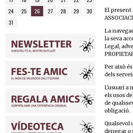
El present 
24
25
26
27
28
29
30
ASSOCIACI
Dimecres 26 d'agost
31
La navegac
la seva acc
Legal, adv
PROPIETARI
Per això és
dels servei
L'usuari a 
els usos de
de qualsse
obligació.
Qualsevol 
denegar o r