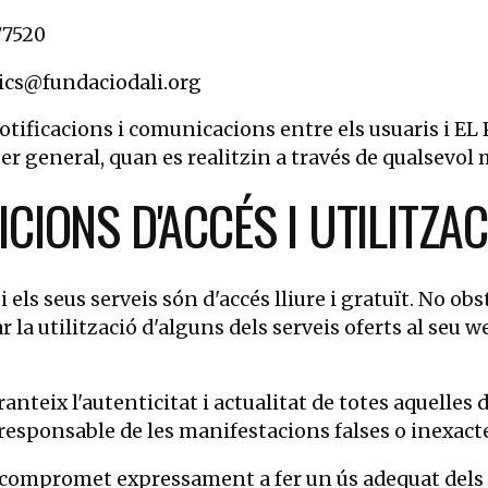
77520
ics@fundaciodali.org
notificacions i comunicacions entre els usuaris i E
r general, quan es realitzin a través de qualsevol 
CIONS D'ACCÉS I UTILITZAC
 i els seus serveis són d'accés lliure i gratuït. No
r la utilització d'alguns dels serveis oferts al se
aranteix l'autenticitat i actualitat de totes aquell
 responsable de les manifestacions falses o inexacte
s compromet expressament a fer un ús adequat dels