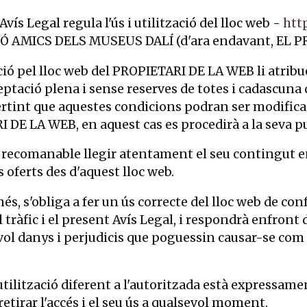
Avís Legal regula l'ús i utilització del lloc web -
htt
Ó AMICS DELS MUSEUS DALÍ (d'ara endavant, EL P
ió pel lloc web del PROPIETARI DE LA WEB li atrib
eptació plena i sense reserves de totes i cadascuna
ertint que aquestes condicions podran ser modificad
 DE LA WEB, en aquest cas es procedirà a la seva pu
 recomanable llegir atentament el seu contingut en c
s oferts des d'aquest lloc web.
més, s'obliga a fer un ús correcte del lloc web de conf
l tràfic i el present Avís Legal, i respondrà enfro
vol danys i perjudicis que poguessin causar-se com
utilització diferent a l'autoritzada està expressa
etirar l'accés i el seu ús a qualsevol moment.