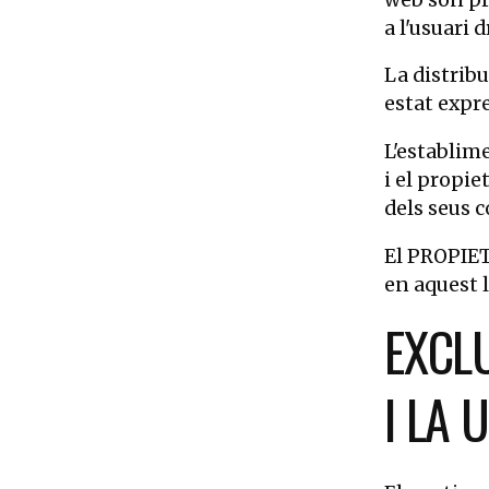
a l'usuari 
La distribu
estat expr
L'establim
i el propie
dels seus c
El PROPIET
en aquest l
EXCLU
I LA 