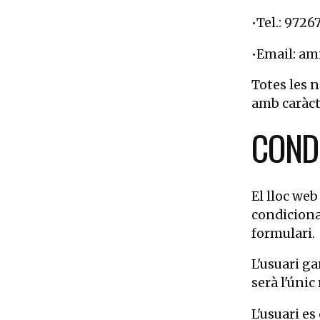
•Tel.: 9726
•Email: am
Totes les 
amb caràcte
CONDI
El lloc web
condiciona
formulari.
L'usuari g
serà l'únic
L'usuari e