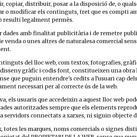
r, copiar, distribuir, posar a la disposició de, o qu
r o modificar els continguts, tret que es compti am
xò resulti legalment permès.
r dades amb finalitat publicitària i de remetre pub
de venda o unes altres de naturalesa comercial sense
ent.
ntinguts del lloc web, com textos, fotografies, gràf
disseny gràfic i codis font, constitueixen una obra
nse que puguin entendre's cedits a l'usuari cap dels
tament necessari per al correcte ús de la web.
va, els usuaris que accedeixin a aquest lloc web pode
vades autoritzades sempre que els elements reprodu
n a servidors connectats a xarxes, ni siguin objecte
, totes les marques, noms comercials o signes disti
opietat del PROPIETARI DE LA WEB, sense que pugui 