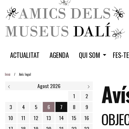
ACTUALITAT
AGENDA
QUI SOM
FES-T
Inici
Avís legal
Aví
Agost 2026
1
2
3
4
5
6
7
8
9
OBJE
Dijous 6 d'agost
10
11
12
13
14
15
16
17
18
19
20
21
22
23