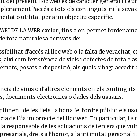
ut del present lloc web és de caràcter general i té
plenament l'accés a tots els continguts, ni la seva e
neïtat o utilitat per a un objectiu específic.
ARI DE LA WEB exclou, fins a on permet l'ordenament
de tota naturalesa derivats de:
sibilitat d'accés al lloc web o la falta de veracitat, 
 així com l'existència de vicis i defectes de tota c
ts, posats a disposició, als quals s'hagi accedit a 
.
ència de virus o d'altres elements en els contingut
s, documents electrònics o dades dels usuaris.
pliment de les lleis, la bona fe, l'ordre públic, els us
ia de l'ús incorrecte del lloc web. En particular, i
a responsable de les actuacions de tercers que vulne
resarials, drets a l'honor, a la intimitat personal i 