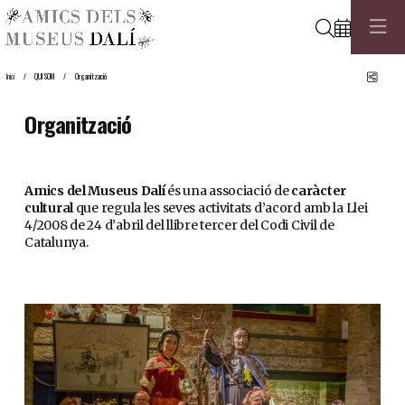
Cerca
Comp
Inici
QUI SOM
Organització
Organització
Amics del Museus Dalí
és una associació de
caràcter
cultural
que regula les seves activitats d’acord amb la Llei
4/2008 de 24 d’abril del llibre tercer del Codi Civil de
Catalunya.