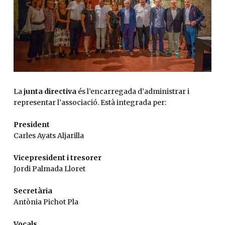
Diapositiva 1 de 1
La
junta directiva
és l’encarregada d’administrar i
representar l’associació. Està integrada per:
President
Carles Ayats Aljarilla
Vicepresident i tresorer
Jordi Palmada Lloret
Secretària
Antònia Pichot Pla
Vocals