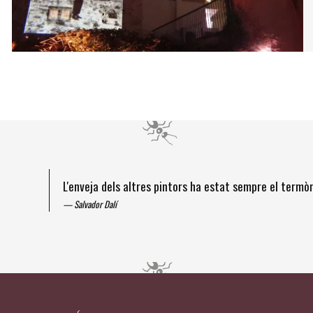
L'enveja dels altres pintors ha estat sempre el term
Salvador Dalí
Diapositiva 1 de 4