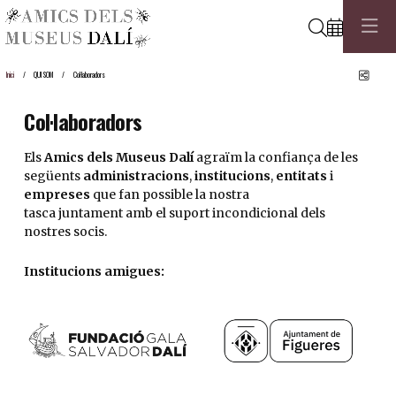
Cerca
Comp
Inici
QUI SOM
Col·laboradors
Col·laboradors
Els
Amics dels Museus Dalí
agraïm la confiança de les
següents
administracions
,
institucions
,
entitats
i
empreses
que fan possible la nostra
tasca juntament amb el suport incondicional dels
nostres socis.
Institucions amigues: