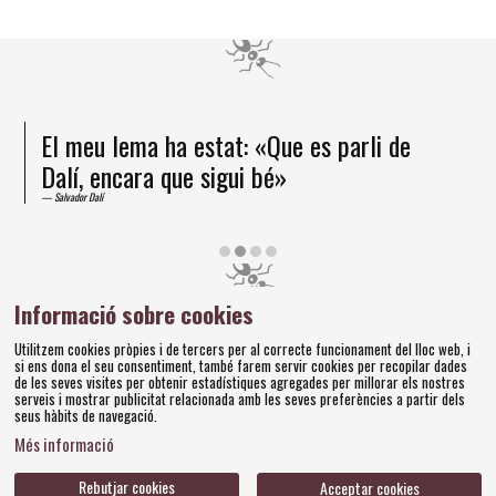
El meu lema ha estat: «Que es parli de
Dalí, encara que sigui bé»
Salvador Dalí
Diapositiva 2 de 4
Informació sobre cookies
Amics dels Museus Dalí | Pujada del Castell, 28 | 17600
Utilitzem cookies pròpies i de tercers per al correcte funcionament del lloc web, i
Figueres
si ens dona el seu consentiment, també farem servir cookies per recopilar dades
Tel. 972 677 520 |
amics@fundaciodali.org
de les seves visites per obtenir estadístiques agregades per millorar els nostres
serveis i mostrar publicitat relacionada amb les seves preferències a partir dels
seus hàbits de navegació.
Sitemap
Avís Legal
Ús de Cookies
Política de privacitat
|
|
|
|
Més informació
Contacteu
Bases concursos
|
Rebutjar cookies
Acceptar cookies