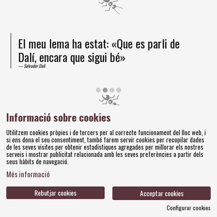
El meu lema ha estat: «Que es parli de
Dalí, encara que sigui bé»
Salvador Dalí
Diapositiva 2 de 4
Informació sobre cookies
Amics dels Museus Dalí | Pujada del Castell, 28 | 17600
Utilitzem cookies pròpies i de tercers per al correcte funcionament del lloc web, i
Figueres
si ens dona el seu consentiment, també farem servir cookies per recopilar dades
Tel. 972 677 520 |
amics@fundaciodali.org
de les seves visites per obtenir estadístiques agregades per millorar els nostres
serveis i mostrar publicitat relacionada amb les seves preferències a partir dels
seus hàbits de navegació.
Sitemap
Avís Legal
Ús de Cookies
Política de privacitat
|
|
|
|
Més informació
Contacteu
Bases concursos
|
Rebutjar cookies
Acceptar cookies
Configurar cookies