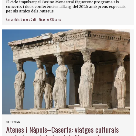
El cicle impulsat pel Casino Menestral Figuerenc programa sis
concerts i dues conferències al llarg del 2026 amb preus especials
per als amics dels Museus
Amics dels Museus Dalí
Figueres Clàssica
18.01.2026
Atenes i Nàpols–Caserta: viatges culturals