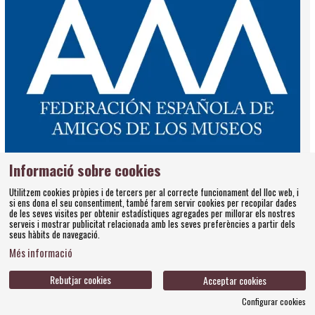
Informació sobre cookies
29.01.2025
Amics dels Museus Dalí continua compromesa
Utilitzem cookies pròpies i de tercers per al correcte funcionament del lloc web, i
si ens dona el seu consentiment, també farem servir cookies per recopilar dades
amb la sostenibilitat i s'afegeix a la targeta
de les seves visites per obtenir estadístiques agregades per millorar els nostres
serveis i mostrar publicitat relacionada amb les seves preferències a partir dels
digital de la FEAM
seus hàbits de navegació.
Més informació
Les sòcies i socis podran gaudir dels avantatges de la targeta
FEAM directament al mòbil, amb beneficis culturals, comercials i
educatius arreu de l’Estat.
Rebutjar cookies
Acceptar cookies
Amics dels Museus Dalí
FEAM
Configurar cookies