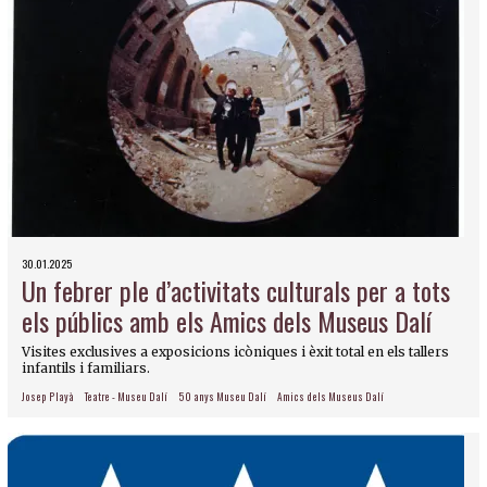
30.01.2025
Un febrer ple d’activitats culturals per a tots
els públics amb els Amics dels Museus Dalí
Visites exclusives a exposicions icòniques i èxit total en els tallers
infantils i familiars.
Josep Playà
Teatre - Museu Dalí
50 anys Museu Dalí
Amics dels Museus Dalí