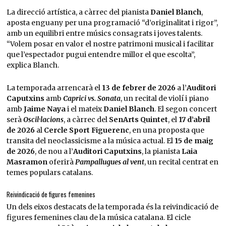
La direcció artística, a càrrec del pianista
Daniel Blanch
,
aposta enguany per una programació “d’originalitat i rigor”,
amb un equilibri entre músics consagrats i joves talents.
“Volem posar en valor el nostre patrimoni musical i facilitar
que l’espectador pugui entendre millor el que escolta”,
explica Blanch.
La temporada arrencarà el
13 de febrer de 2026
a l’
Auditori
Caputxins
amb
Caprici vs. Sonata
, un recital de violí i piano
amb
Jaime Naya
i el mateix
Daniel Blanch
. El segon concert
serà
Oscil·lacions
, a càrrec del
SenArts Quintet
, el
17 d’abril
de 2026
al
Cercle Sport Figuerenc
, en una proposta que
transita del neoclassicisme a la música actual. El
15 de maig
de 2026
, de nou a l’
Auditori Caputxins
, la pianista
Laia
Masramon
oferirà
Pampallugues al vent
, un recital centrat en
temes populars catalans.
Reivindicació de figures femenines
Un dels eixos destacats de la temporada és la reivindicació de
figures femenines clau de la música catalana. El cicle