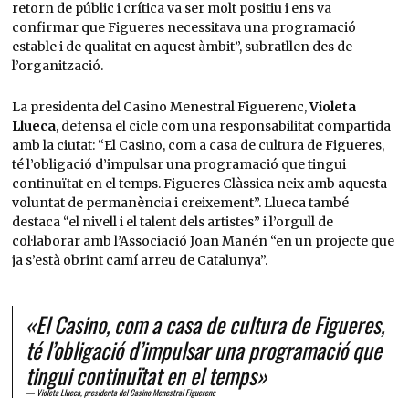
retorn de públic i crítica va ser molt positiu i ens va
confirmar que Figueres necessitava una programació
estable i de qualitat en aquest àmbit”, subratllen des de
l’organització.
La presidenta del Casino Menestral Figuerenc,
Violeta
Llueca
, defensa el cicle com una responsabilitat compartida
amb la ciutat: “El Casino, com a casa de cultura de Figueres,
té l’obligació d’impulsar una programació que tingui
continuïtat en el temps. Figueres Clàssica neix amb aquesta
voluntat de permanència i creixement”. Llueca també
destaca “el nivell i el talent dels artistes” i l’orgull de
col·laborar amb l’Associació Joan Manén “en un projecte que
ja s’està obrint camí arreu de Catalunya”.
«El Casino, com a casa de cultura de Figueres,
té l’obligació d’impulsar una programació que
tingui continuïtat en el temps»
Violeta Llueca, presidenta del Casino Menestral Figuerenc