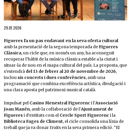
Diapositiva 1 de 1
29.01.2026
Figueres fa un pas endavant en la seva oferta cultural
amb la presentació de la segona temporada de
Figueres
Clàssica
, un cicle que, en només un any, ha aconseguit
recuperar l’hàbit de la música clàssica estable a la ciutat i
situar-la de nou en el mapa cultural del país. La proposta, que
s’estendrà
del 13 de febrer al 20 de novembre de 2026
,
inclou
sis concerts i dues conferències
, amb una
programació que combina excel·lència artística, divulgació i
una clara aposta pel patrimoni musical català.
Impulsat pel
Casino Menestral Figuerenc
i l’
Associació
Joan Manén
, amb la col·laboració de l’
Ajuntament de
Figueres
i d’entitats com el
Cercle Sport Figuerenc
i la
Biblioteca Fages de Climent
, el cicle consolida una línia de
treball que ja va donar fruits en la seva primera edició. “El