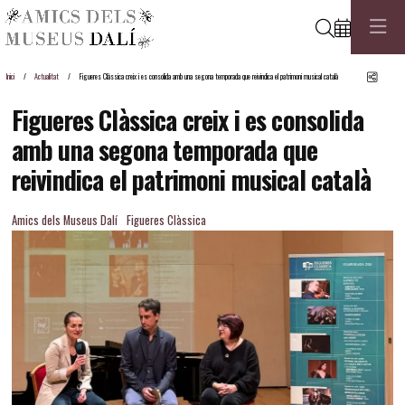
Cerca
Comp
Inici
Actualitat
Figueres Clàssica creix i es consolida amb una segona temporada que reivindica el patrimoni musical català
Figueres Clàssica creix i es consolida
amb una segona temporada que
reivindica el patrimoni musical català
Amics dels Museus Dalí
Figueres Clàssica