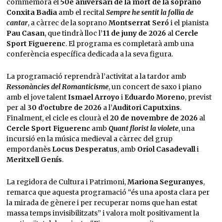
commemora el
50è aniversari de la mort de la soprano
Conxita Badia
amb el recital
Sempre he sentit la follia de
cantar
, a càrrec de la soprano
Montserrat Seró
i el pianista
Pau Casan
, que tindrà lloc l’
11 de juny de 2026
al
Cercle
Sport Figuerenc
. El programa es completarà amb una
conferència específica dedicada a la seva figura.
La programació reprendrà l’activitat a la tardor amb
Ressonàncies del Romanticisme
, un concert de saxo i piano
amb el jove talent
Ismael Arroyo
i
Eduardo Moreno
, previst
per al
30 d’octubre de 2026
a l’
Auditori Caputxins
.
Finalment, el cicle es clourà el
20 de novembre de 2026
al
Cercle Sport Figuerenc
amb
Quant florist la violete
, una
incursió en la música medieval a càrrec del grup
empordanès
Locus Desperatus
, amb
Oriol Casadevall
i
Meritxell Genís
.
La regidora de Cultura i Patrimoni,
Mariona Seguranyes
,
remarca que aquesta programació “és una aposta clara per
la mirada de gènere i per recuperar noms que han estat
massa temps invisibilitzats” i valora molt positivament la