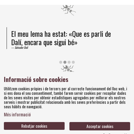
 parli de
He arribat a la certesa que la for
un ésser superior
Salvador Dalí
Diapositiva 2 de 4
Informació sobre cookies
Amics dels Museus Dalí | Pujada del Castell, 28 | 17600
Utilitzem cookies pròpies i de tercers per al correcte funcionament del lloc web, i
Figueres
si ens dona el seu consentiment, també farem servir cookies per recopilar dades
Tel. 972 677 520 |
amics@fundaciodali.org
de les seves visites per obtenir estadístiques agregades per millorar els nostres
serveis i mostrar publicitat relacionada amb les seves preferències a partir dels
seus hàbits de navegació.
Sitemap
Avís Legal
Ús de Cookies
Política de privacitat
|
|
|
|
Més informació
Contacteu
Bases concursos
|
Rebutjar cookies
Acceptar cookies