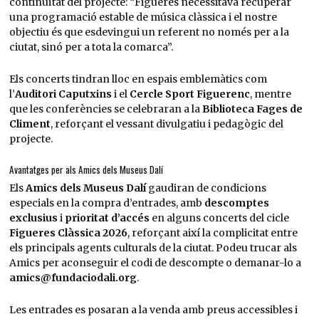
continuïtat del projecte: “Figueres necessitava recuperar
una programació estable de música clàssica i el nostre
objectiu és que esdevingui un referent no només per a la
ciutat, sinó per a tota la comarca”.
Els concerts tindran lloc en espais emblemàtics com
l’
Auditori Caputxins
i el
Cercle Sport Figuerenc
, mentre
que les conferències se celebraran a la
Biblioteca Fages de
Climent
, reforçant el vessant divulgatiu i pedagògic del
projecte.
Avantatges per als Amics dels Museus Dalí
Els
Amics dels Museus Dalí
gaudiran de condicions
especials en la compra d’entrades, amb
descomptes
exclusius
i
prioritat d’accés
en alguns concerts del cicle
Figueres Clàssica 2026
, reforçant així la complicitat entre
els principals agents culturals de la ciutat. Podeu trucar als
Amics per aconseguir el codi de descompte o demanar-lo a
amics@fundaciodali.org
.
Les entrades es posaran a la venda amb preus accessibles i