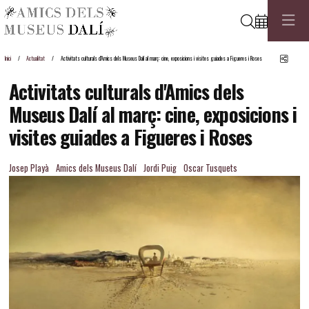
Cerca
Comp
Inici
Actualitat
Activitats culturals d'Amics dels Museus Dalí al març: cine, exposicions i visites guiades a Figueres i Roses
Activitats culturals d'Amics dels
Museus Dalí al març: cine, exposicions i
visites guiades a Figueres i Roses
Josep Playà
Amics dels Museus Dalí
Jordi Puig
Oscar Tusquets