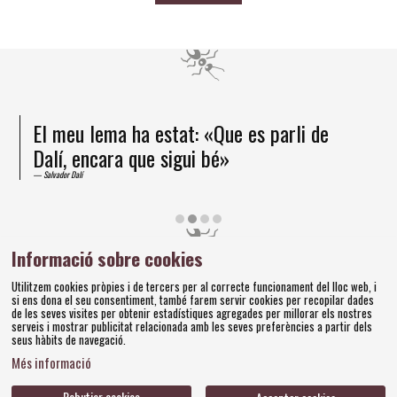
El meu lema ha estat: «Que es parli de
Dalí, encara que sigui bé»
Salvador Dalí
Diapositiva 2 de 4
Informació sobre cookies
Amics dels Museus Dalí | Pujada del Castell, 28 | 17600
Utilitzem cookies pròpies i de tercers per al correcte funcionament del lloc web, i
si ens dona el seu consentiment, també farem servir cookies per recopilar dades
Figueres
de les seves visites per obtenir estadístiques agregades per millorar els nostres
Tel. 972 677 520 |
amics@fundaciodali.org
serveis i mostrar publicitat relacionada amb les seves preferències a partir dels
seus hàbits de navegació.
Sitemap
Avís Legal
Ús de Cookies
Política de privacitat
|
|
|
|
Més informació
Contacteu
Bases concursos
|
Rebutjar cookies