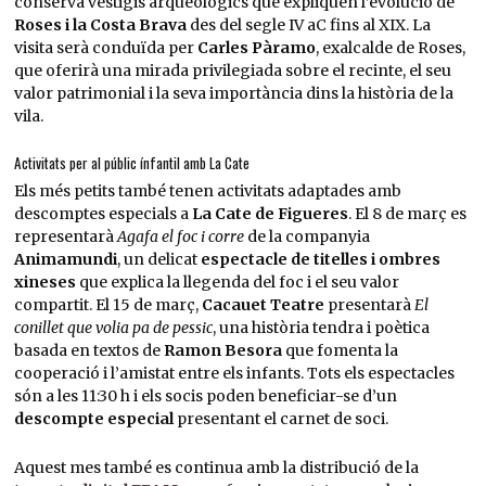
conserva vestigis arqueològics que expliquen l’evolució de
Roses i la Costa Brava
des del segle IV aC fins al XIX. La
visita serà conduïda per
Carles Pàramo
, exalcalde de Roses,
que oferirà una mirada privilegiada sobre el recinte, el seu
valor patrimonial i la seva importància dins la història de la
vila.
Activitats per al públic ínfantil amb La Cate
Els més petits també tenen activitats adaptades amb
descomptes especials a
La Cate de Figueres
. El 8 de març es
representarà
Agafa el foc i corre
de la companyia
Animamundi
, un delicat
espectacle de titelles i ombres
xineses
que explica la llegenda del foc i el seu valor
compartit. El 15 de març,
Cacauet Teatre
presentarà
El
conillet que volia pa de pessic
, una història tendra i poètica
basada en textos de
Ramon Besora
que fomenta la
cooperació i l’amistat entre els infants. Tots els espectacles
són a les 11:30 h i els socis poden beneficiar-se d’un
descompte especial
presentant el carnet de soci.
Aquest mes també es continua amb la distribució de la