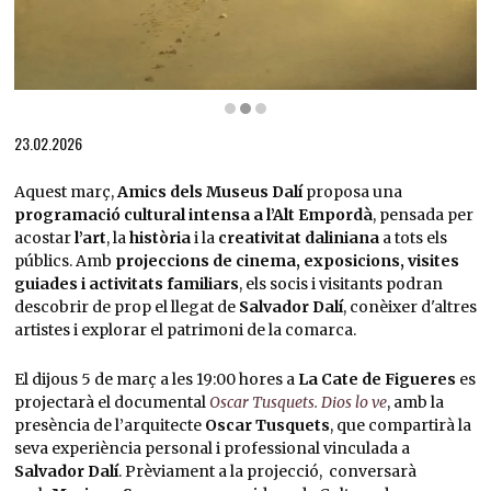
Diapositiva 2 de 3: El carretó fantasma, 1933 | © Salvador Dalí, Fundació Gala-Salvador
23.02.2026
Aquest març,
Amics dels Museus Dalí
proposa una
programació cultural intensa a l’Alt Empordà
, pensada per
acostar
l’art
, la
història
i la
creativitat daliniana
a tots els
públics. Amb
projeccions de cinema, exposicions, visites
guiades i activitats familiars
, els socis i visitants podran
descobrir de prop el llegat de
Salvador Dalí
, conèixer d'altres
artistes i explorar el patrimoni de la comarca.
El dijous 5 de març a les 19:00 hores a
La Cate de Figueres
es
projectarà el documental
Oscar Tusquets. Dios lo ve
, amb la
presència de l’arquitecte
Oscar Tusquets
, que compartirà la
seva experiència personal i professional vinculada a
Salvador Dalí
.
Prèviament a la projecció, conversarà