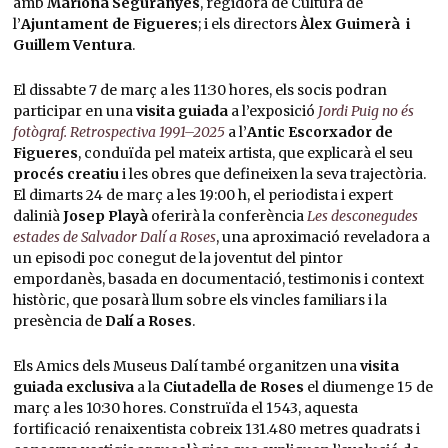
amb
Mariona Seguranyes
, regidora de Cultura de
l’
Ajuntament de Figueres
; i els directors
Àlex Guimerà i
Guillem Ventura
.
El dissabte 7 de març a les 11:30 hores, els socis podran
participar en una
visita guiada
a l’exposició
Jordi Puig no és
fotògraf. Retrospectiva 1991–2025
a l’
Antic Escorxador de
Figueres
, conduïda pel mateix artista, que explicarà el seu
procés creatiu
i les obres que defineixen la seva trajectòria.
El dimarts 24 de març a les 19:00 h, el periodista i expert
dalinià
Josep Playà
oferirà la conferència
Les desconegudes
estades de Salvador Dalí a Roses
, una aproximació reveladora a
un episodi poc conegut de la joventut del pintor
empordanès, basada en documentació, testimonis i context
històric, que posarà llum sobre els vincles familiars i la
presència de
Dalí a Roses
.
Els Amics dels Museus Dalí també organitzen una
visita
guiada exclusiva
a la
Ciutadella de Roses
el diumenge 15 de
març a les 10:30 hores. Construïda el 1543, aquesta
fortificació renaixentista cobreix 131.480 metres quadrats i