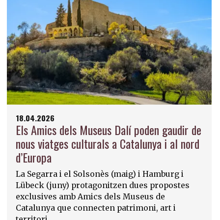
18.04.2026
Els Amics dels Museus Dalí poden gaudir de
nous viatges culturals a Catalunya i al nord
d’Europa
La Segarra i el Solsonès (maig) i Hamburg i
Lübeck (juny) protagonitzen dues propostes
exclusives amb Amics dels Museus de
Catalunya que connecten patrimoni, art i
territori