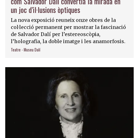
com Salvador Dalí convertia la mirada en
un joc d’il·lusions òptiques
La nova exposició reuneix onze obres de la
col·lecció permanent per mostrar la fascinació
de Salvador Dalí per l’estereoscòpia,
l’holografia, la doble imatge i les anamorfosis.
Teatre - Museu Dalí