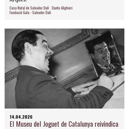
Casa Natal de Salvador Dalí
Dante Alighieri
Fundació Gala - Salvador Dalí
14.04.2026
El Museu del Joguet de Catalunya reivindica