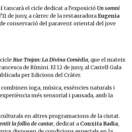
í
tancarà el cicle dedicat a l’exposició
Un somni
 l’11 de juny, a càrrec de la restauradora
Eugenia
 de conservació del paravent oriental del jove
cicle
Rue Trajan: La Divina Comèdia
, que el mateix
rancesca de Rímini. El 12 de juny, al Castell Gala
ublicada per Edicions del Cràter.
 combinen ioga, música, essències naturals i
 experiència més sensorial i pausada, amb la
 culturals en altres programacions de la ciutat.
ntit la follia de cantar
, dedicat a
Conxita Badia
,
s Amics disposen de condicions especials en la