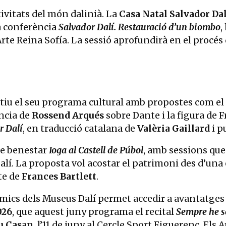
ivitats del món dalinià. La
Casa Natal Salvador Dal
 conferència
Salvador Dalí. Restauració d’un biombo
,
rte Reina Sofía. La sessió aprofundirà en el procés
iu el seu programa cultural amb propostes com el 
ència de
Rossend Arqués
sobre Dante i la figura de F
r Dalí
, en traducció catalana de
Valèria Gaillard
i p
de benestar
Ioga al Castell de Púbol
, amb sessions que
alí. La proposta vol acostar el patrimoni des d’una
cte de
Frances Bartlett
.
s Amics dels Museus Dalí permet accedir a avantatges
026
, que aquest juny programa el recital
Sempre he se
u Casan
, l’11 de juny al Cercle Sport Figuerenc. El