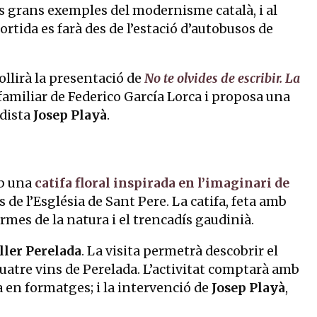
s grans exemples del modernisme català, i al
 sortida es farà des de l’estació d’autobusos de
collirà la presentació de
No te olvides de escribir. La
ri familiar de Federico García Lorca i proposa una
odista
Josep Playà
.
b una
catifa floral inspirada en l’imaginari de
s de l’Església de Sant Pere. La catifa, feta amb
ormes de la natura i el trencadís gaudinià.
ller Perelada
. La visita permetrà descobrir el
uatre vins de Perelada. L’activitat comptarà amb
ta en formatges; i la intervenció de
Josep Playà
,