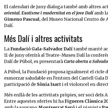
El calendari de juny dialoga també amb altres act
oriental. Exotisme i modernitat en el jove Dalí
amb la
Gimeno Pascual
, del Museo Nacional Centro de A
Dalí.
Més Dalí i altres activitats
La
Fundació Gala-Salvador Dalí
també manté act
11 de juny oferirà al Teatre-Museu Dalí la confer
Dalí de Púbol, es presentarà
Carta oberta a Salvado
A Púbol, la Fundació proposa igualment el cicle 
esmorzar saludable en l’entorn del Castell Gala D
participació de
Sònia Isart
i el violoncel en dire
Més enllà de les activitats pròpies, ser soci del
Entre aquestes ofertes hi ha
Figueres Clàssica 2
amb la soprano
Montserrat Seró
i el pianista
Pa