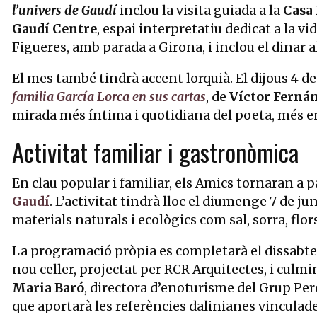
l’univers de Gaudí
inclou la visita guiada a la
Casa
Gaudí Centre
, espai interpretatiu dedicat a la vid
Figueres, amb parada a Girona, i inclou el dinar 
El mes també tindrà accent lorquià. El dijous 4 de
familia García Lorca en sus cartas
, de
Víctor Ferná
mirada més íntima i quotidiana del poeta, més enl
Activitat familiar i gastronòmica
En clau popular i familiar, els Amics tornaran a p
Gaudí
. L’activitat tindrà lloc el diumenge 7 de ju
materials naturals i ecològics com sal, sorra, flor
La programació pròpia es completarà el dissabte 
nou celler, projectat per RCR Arquitectes, i cul
Maria Baró
, directora d’enoturisme del Grup Per
que aportarà les referències dalinianes vincula