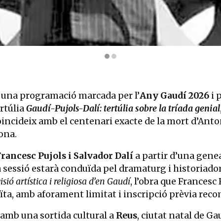
una programació marcada per l’
Any Gaudí 2026
i 
ertúlia
Gaudí-Pujols-Dalí: tertúlia sobre la tríada genial
oincideix amb el centenari exacte de la mort d’Anton
ona.
rancesc Pujols i Salvador Dalí
a partir d’una genea
 sessió estarà conduïda pel dramaturg i historiado
isió artística i religiosa d’en Gaudí
, l’obra que Francesc 
tuïta, amb aforament limitat i inscripció prèvia re
 amb una sortida cultural a
Reus
, ciutat natal de Ga