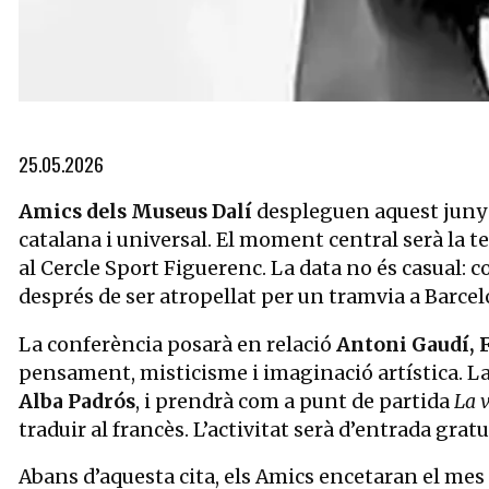
Diapositiva 1 de 2: Dalí a La Pedrera en 1951 | © Ricard Sans
25.05.2026
Amics dels Museus Dalí
despleguen aquest juny 
catalana i universal. El moment central serà la t
al Cercle Sport Figuerenc. La data no és casual: c
després de ser atropellat per un tramvia a Barcel
La conferència posarà en relació
Antoni Gaudí, F
pensament, misticisme i imaginació artística. La
Alba Padrós
, i prendrà com a punt de partida
La v
traduir al francès. L’activitat serà d’entrada gra
Abans d’aquesta cita, els Amics encetaran el mes