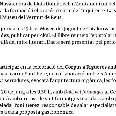
 Navàs
, obra de Lluís Domènech i Montaner i un del
a, la formació i el procés creatiu de l’arquitecte. La
al Museu del Vermut de Reus.
 juny, a les 19 h, el Museu del Joguet de Catalunya a
ndez
, publicat per Akal. El llibre reuneix l’epistola
là del mite literari. L’acte serà presentat pel peri
articipar en la celebració del
Corpus a Figueres
am
ny, al carrer Sant Pere, en col·laboració amb els Amic
s i serradures, evocarà l’arquitectura orgànica, les f
20 de juny, a les 9.30 h, amb
Dalí, vi i formatges
al
Ce
minarà amb un tast de vuit formatges maridats amb q
elada;
Toni Gerez
, responsable de sala i especialis
des a cada proposta gastronòmica.