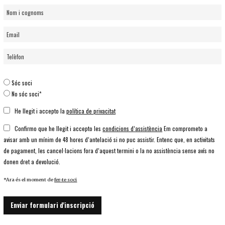
Sóc soci
No sóc soci*
He llegit i accepto la
política de privacitat
Confirmo que he llegit i accepto les
condicions d’assistència
Em comprometo a
avisar amb un mínim de 48 hores d’antelació si no puc assistir. Entenc que, en activitats
de pagament, les cancel·lacions fora d’aquest termini o la no assistència sense avís no
donen dret a devolució.
*Ara és el moment de
fer-te soci
Enviar formulari d'inscripció