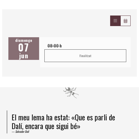
diumenge
07
08:00 h
jun
Finalitzat
El meu lema ha estat: «Que es parli de
Dalí, encara que sigui bé»
Salvador Dalí