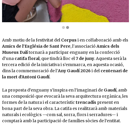
Diapositiva 2 de 2: L'any 2025, la catifa es va dedicar a Torre Galatea
Amb motiu de la festivitat del
Corpus
i en col·laboració amb els
Amics de l’Església de Sant Pere
, l’associació
Amics dels
Museus Dalí
tornarà a participar enguany en la confecció
d’una
catifa floral
, que tindrà lloc el
7 de juny
. Aquesta serà la
tercera edició de la iniciativa i s’emmarca, en aquesta ocasió,
dins la commemoració de l’
Any Gaudí 2026
i del
centenari de
la mort d’Antoni Gaudí
.
La proposta d’enguany s’inspira en l’imaginari de
Gaudí
, amb
una composició que evocarà la seva arquitectura orgànica, les
formes de la natura i el característic
trencadís
present en
bona part de la seva obra. La catifa es realitzarà amb materials
naturals i ecològics —com sal, sorra, flors i serradures— i
comptarà amb la participació de famílies sòcies de l’entitat.