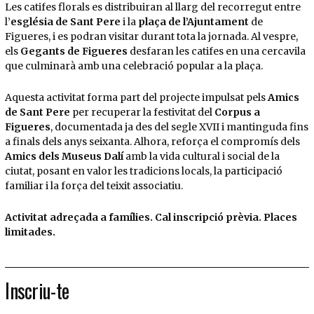
Les catifes florals es distribuiran al llarg del recorregut entre
l’
església de Sant Pere
i la
plaça de l’Ajuntament
de
Figueres, i es podran visitar durant tota la jornada. Al vespre,
els
Gegants de Figueres
desfaran les catifes en una cercavila
que culminarà amb una celebració popular a la plaça.
Aquesta activitat forma part del projecte impulsat pels
Amics
de Sant Pere
per recuperar la festivitat del
Corpus a
Figueres
, documentada ja des del segle XVII i mantinguda fins
a finals dels anys seixanta. Alhora, reforça el compromís dels
Amics dels Museus Dalí
amb la vida cultural i social de la
ciutat, posant en valor les tradicions locals, la participació
familiar i la força del teixit associatiu.
Activitat adreçada a famílies. Cal inscripció prèvia. Places
limitades.
Inscriu-te