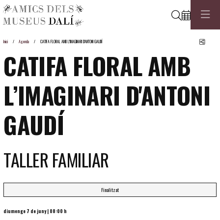
Cerca
Comp
Inici
Agenda
CATIFA FLORAL AMB L’IMAGINARI D'ANTONI GAUDÍ
CATIFA FLORAL AMB
L’IMAGINARI D'ANTONI
GAUDÍ
TALLER FAMILIAR
Finalitzat
diumenge 7 de juny
|
08:00 h