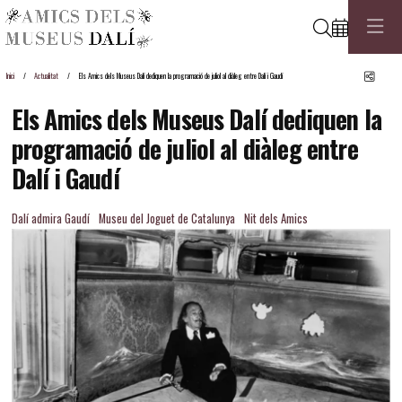
Cerca
Comp
Inici
Actualitat
Els Amics dels Museus Dalí dediquen la programació de juliol al diàleg entre Dalí i Gaudí
Els Amics dels Museus Dalí dediquen la
programació de juliol al diàleg entre
Dalí i Gaudí
Dalí admira Gaudí
Museu del Joguet de Catalunya
Nit dels Amics