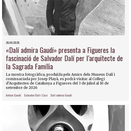
26.06.2026
«Dalí admira Gaudí» presenta a Figueres la
fascinació de Salvador Dalí per l’arquitecte de
la Sagrada Família
La mostra fotogràfica, produïda pels Amics dels Museus Dalí i
comissariada per Josep Playà, es podrà visitar al Col·legi
d’Arquitectes de Catalunya a Figueres del 3 de juliol al 10 de
setembre de 2026
Antoni Gaudí
Salvador Dalí i Cusí
Dalí admira Gaudí