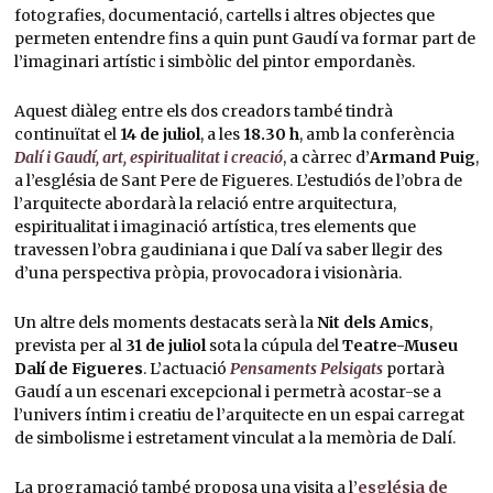
fotografies, documentació, cartells i altres objectes que
permeten entendre fins a quin punt Gaudí va formar part de
l’imaginari artístic i simbòlic del pintor empordanès.
Aquest diàleg entre els dos creadors també tindrà
continuïtat el
14 de juliol
, a les
18.30 h
, amb la conferència
Dalí i Gaudí, art, espiritualitat i creació
, a càrrec d’
Armand Puig
,
a l’església de Sant Pere de Figueres. L’estudiós de l’obra de
l’arquitecte abordarà la relació entre arquitectura,
espiritualitat i imaginació artística, tres elements que
travessen l’obra gaudiniana i que Dalí va saber llegir des
d’una perspectiva pròpia, provocadora i visionària.
Un altre dels moments destacats serà la
Nit dels Amics
,
prevista per al
31 de juliol
sota la cúpula del
Teatre-Museu
Dalí de Figueres
. L’actuació
Pensaments Pelsigats
portarà
Gaudí a un escenari excepcional i permetrà acostar-se a
l’univers íntim i creatiu de l’arquitecte en un espai carregat
de simbolisme i estretament vinculat a la memòria de Dalí.
La programació també proposa una visita a l’
església de