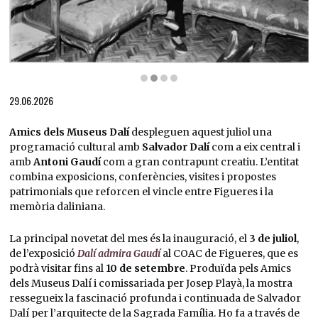
Diapositiva 2 de 4: Dalí assegut en el sofà-aparador gaudinià de la sala Palau del Vent 
29.06.2026
Amics dels Museus Dalí
despleguen aquest juliol una
programació cultural amb
Salvador Dalí
com a eix central i
amb
Antoni Gaudí
com a gran contrapunt creatiu. L’entitat
combina exposicions, conferències, visites i propostes
patrimonials que reforcen el vincle entre Figueres i la
memòria daliniana.
La principal novetat del mes és la inauguració, el
3 de juliol
,
de l’exposició
Dalí admira Gaudí
al COAC de Figueres, que es
podrà visitar fins al
10 de setembre
. Produïda pels Amics
dels Museus Dalí i comissariada per Josep Playà, la mostra
ressegueix la fascinació profunda i continuada de Salvador
Dalí per l’arquitecte de la Sagrada Família. Ho fa a través de