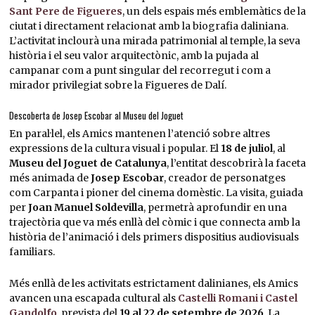
Sant Pere de Figueres
, un dels espais més emblemàtics de la
ciutat i directament relacionat amb la biografia daliniana.
L’activitat inclourà una mirada patrimonial al temple, la seva
història i el seu valor arquitectònic, amb la pujada al
campanar com a punt singular del recorregut i com a
mirador privilegiat sobre la Figueres de Dalí.
Descoberta de Josep Escobar al Museu del Joguet
En paral·lel, els Amics mantenen l’atenció sobre altres
expressions de la cultura visual i popular. El
18 de juliol
, al
Museu del Joguet de Catalunya
, l’entitat descobrirà la faceta
més animada de
Josep Escobar
, creador de personatges
com Carpanta i pioner del cinema domèstic. La visita, guiada
per
Joan Manuel Soldevilla
, permetrà aprofundir en una
trajectòria que va més enllà del còmic i que connecta amb la
història de l’animació i dels primers dispositius audiovisuals
familiars.
Més enllà de les activitats estrictament dalinianes, els Amics
avancen una escapada cultural als
Castelli Romani i Castel
Gandolfo
, prevista del
19 al 22 de setembre de 2026
. La