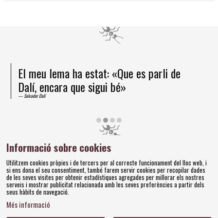
El meu lema ha estat: «Que es parli de
Dalí, encara que sigui bé»
Salvador Dalí
Diapositiva 2 de 4
Informació sobre cookies
Amics dels Museus Dalí | Pujada del Castell, 28 | 17600
Utilitzem cookies pròpies i de tercers per al correcte funcionament del lloc web, i
Figueres
si ens dona el seu consentiment, també farem servir cookies per recopilar dades
Tel. 972 677 520 |
amics@fundaciodali.org
de les seves visites per obtenir estadístiques agregades per millorar els nostres
serveis i mostrar publicitat relacionada amb les seves preferències a partir dels
seus hàbits de navegació.
Sitemap
Avís Legal
Ús de Cookies
Política de privacitat
|
|
|
|
Més informació
Contacteu
Bases concursos
|