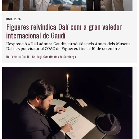
05.07.2026
Figueres reivindica Dalí com a gran valedor
internacional de Gaudí
L’exposició «Dalí admira Gaudí», produïda pels Amics dels Museus
Dalí, es pot visitar al COAC de Figueres fins al 10 de setembre
Dalí admira Gaudí
Col·legi d'Arquitectes de Catalunya