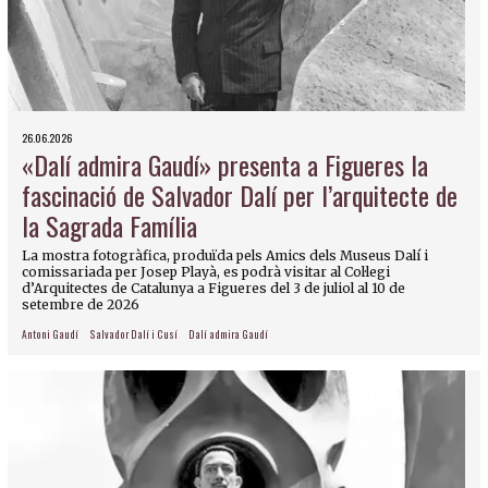
26.06.2026
«Dalí admira Gaudí» presenta a Figueres la
fascinació de Salvador Dalí per l’arquitecte de
la Sagrada Família
La mostra fotogràfica, produïda pels Amics dels Museus Dalí i
comissariada per Josep Playà, es podrà visitar al Col·legi
d’Arquitectes de Catalunya a Figueres del 3 de juliol al 10 de
setembre de 2026
Antoni Gaudí
Salvador Dalí i Cusí
Dalí admira Gaudí