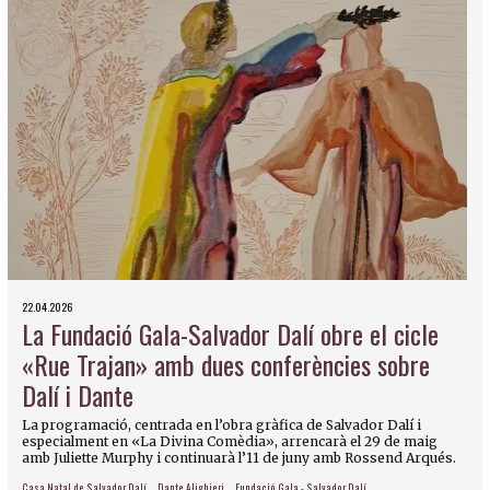
22.04.2026
La Fundació Gala-Salvador Dalí obre el cicle
«Rue Trajan» amb dues conferències sobre
Dalí i Dante
La programació, centrada en l’obra gràfica de Salvador Dalí i
especialment en «La Divina Comèdia», arrencarà el 29 de maig
amb Juliette Murphy i continuarà l’11 de juny amb Rossend Arqués.
Casa Natal de Salvador Dalí
Dante Alighieri
Fundació Gala - Salvador Dalí