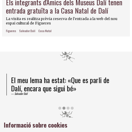
Els integrants d'Amics dels Museus Dalí tenen
entrada gratuïta a la Casa Natal de Dalí
La visita es realitza prèvia reserva de l'entrada a la web del nou
espai cultural de Figueres
Figueres
Salvador Dalí
Casa Natal
El meu lema ha estat: «Que es parli de
Dalí, encara que sigui bé»
Salvador Dalí
Diapositiva 2 de 4
Informació sobre cookies
Amics dels Museus Dalí | Pujada del Castell, 28 | 17600