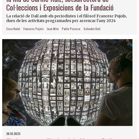
Col·leccions i Exposicions de la Fundació
La relació de Dalí amb els periodistes i el filòsof Francesc Pujols,
dues de les activitats programades per arrencar l'any 2024
Casa Natal
Francesc Pujols
Joan Miró
Pablo Picasso
Salvador Dalí
26.10.2023