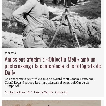
25.04.2026
Amics ens afegim a «Objectiu Meli» amb un
postcrossing i la conferència «Els fotògrafs de
Dalí»
La conferència reunirà els fills de Melitó Meli Casals, Francesc
Català Roca i Jacques Léonard a la sala d'actes del Museu de
l'Empordà
Casa Natal de Salvador Dalí
Museu de l'Empordà
Objectiu Meli