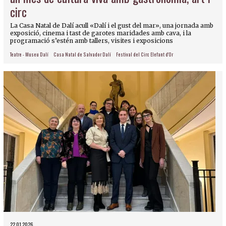
circ
La Casa Natal de Dalí acull «Dalí i el gust del mar», una jornada amb
exposició, cinema i tast de garotes maridades amb cava, i la
programació s’estén amb tallers, visites i exposicions
Teatre - Museu Dalí
Casa Natal de Salvador Dalí
Festival del Circ Elefant d'Or
22.01.2026