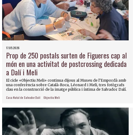
17.05.2026
Prop de 250 postals surten de Figueres cap al
món en una activitat de postcrossing dedicada
a Dalí i Meli
El cicle «Objectiu Meli» continua dijous al Museu de l’Empordà amb
una conferència sobre Català-Roca, Léonard i Meli, tres fotògrafs
clau en la construcció de la imatge pública i íntima de Salvador Dalí.
Casa Natal de Salvador Dalí
Objectiu Meli