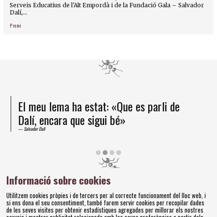
Serveis Educatius de l'Alt Empordà i de la Fundació Gala – Salvador
Dalí,...
Premi
El meu lema ha estat: «Que es parli de
Dalí, encara que sigui bé»
Salvador Dalí
Diapositiva 2 de 4
Informació sobre cookies
Amics dels Museus Dalí | Pujada del Castell, 28 | 17600
Utilitzem cookies pròpies i de tercers per al correcte funcionament del lloc web, i
Figueres
si ens dona el seu consentiment, també farem servir cookies per recopilar dades
Tel. 972 677 520 |
amics@fundaciodali.org
de les seves visites per obtenir estadístiques agregades per millorar els nostres