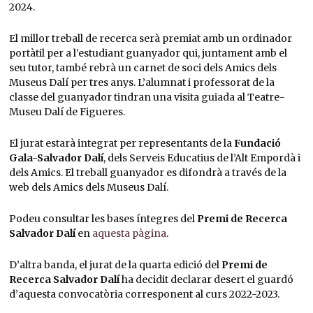
2024.
El millor treball de recerca serà premiat amb un ordinador
portàtil per a l’estudiant guanyador qui, juntament amb el
seu tutor, també rebrà un carnet de soci dels Amics dels
Museus Dalí per tres anys. L’alumnat i professorat de la
classe del guanyador tindran una visita guiada al Teatre-
Museu Dalí de Figueres.
El jurat estarà integrat per representants de la
Fundació
Gala-Salvador Dalí
, dels Serveis Educatius de l’Alt Empordà i
dels Amics. El treball guanyador es difondrà a través de la
web dels Amics dels Museus Dalí.
Podeu consultar les bases íntegres del
Premi de Recerca
Salvador Dalí
en
aquesta pàgina
.
D’altra banda, el jurat de la quarta edició del
Premi de
Recerca Salvador Dalí
ha decidit declarar desert el guardó
d’aquesta convocatòria corresponent al curs 2022-2023.