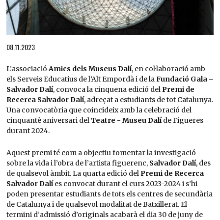
Diapositiva 1 de 1
08.11.2023
L’associació
Amics dels Museus Dalí
, en col·laboració amb
els Serveis Educatius de l’Alt Empordà i de la
Fundació Gala –
Salvador Dalí
, convoca la cinquena edició del
Premi de
Recerca Salvador Dalí
, adreçat a estudiants de tot Catalunya.
Una convocatòria que coincideix amb la celebració del
cinquantè aniversari del
Teatre - Museu Dalí
de Figueres
durant 2024.
Aquest premi té com a objectiu fomentar la investigació
sobre la vida i l’obra de l’artista figuerenc,
Salvador Dalí
, des
de qualsevol àmbit. La quarta edició del
Premi de Recerca
Salvador Dalí
es convocat durant el curs 2023-2024 i s’hi
poden presentar estudiants de tots els centres de secundària
de Catalunya i de qualsevol modalitat de Batxillerat. El
termini d’admissió d’originals acabarà el dia 30 de juny de