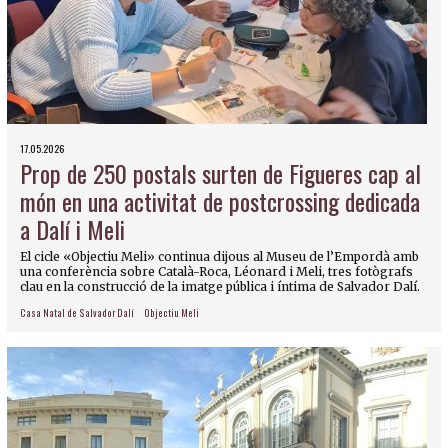
17.05.2026
Prop de 250 postals surten de Figueres cap al
món en una activitat de postcrossing dedicada
a Dalí i Meli
El cicle «Objectiu Meli» continua dijous al Museu de l’Empordà amb
una conferència sobre Català-Roca, Léonard i Meli, tres fotògrafs
clau en la construcció de la imatge pública i íntima de Salvador Dalí.
Casa Natal de Salvador Dalí
Objectiu Meli