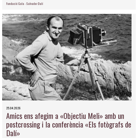
Fundació Gala - Salvador Dalí
25.04.2026
Amics ens afegim a «Objectiu Meli» amb un
postcrossing i la conferència «Els fotògrafs de
Dalí»