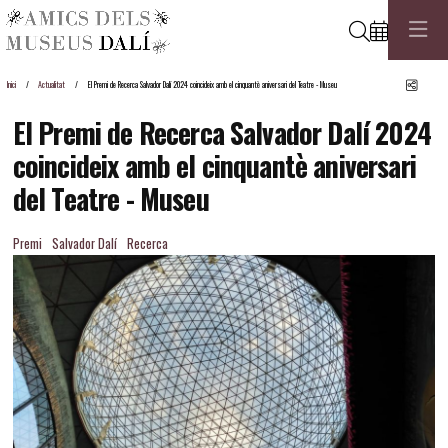
Cerca
Comp
Inici
Actualitat
El Premi de Recerca Salvador Dalí 2024 coincideix amb el cinquantè aniversari del Teatre - Museu
El Premi de Recerca Salvador Dalí 2024
coincideix amb el cinquantè aniversari
del Teatre - Museu
Premi
Salvador Dalí
Recerca