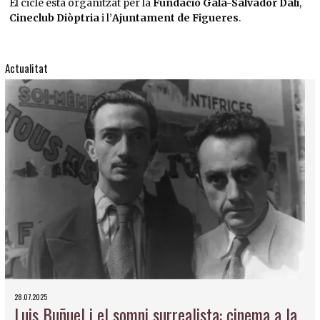
El cicle està organitzat per la
Fundació Gala-Salvador Dalí
,
Cineclub Diòptria
i l’
Ajuntament de Figueres
.
Actualitat
28.07.2025
Luis Buñuel i el somni surrealista: cinema a la