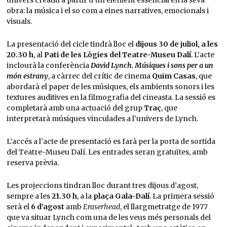
univers creatiu a partir d’un element essencial en la seva
obra: la música i el so com a eines narratives, emocionals i
visuals.
La presentació del cicle tindrà lloc el
dijous 30 de juliol, a les
20.30 h
, al
Pati de les Lògies del Teatre-Museu Dalí
. L’acte
inclourà la conferència
David Lynch. Músiques i sons per a un
món estrany
, a càrrec del crític de cinema
Quim Casas
, que
abordarà el paper de les músiques, els ambients sonors i les
textures auditives en la filmografia del cineasta. La sessió es
completarà amb una actuació del grup
Traç
, que
interpretarà músiques vinculades a l’univers de Lynch.
L’accés a l’acte de presentació es farà per la porta de sortida
del Teatre-Museu Dalí. Les entrades seran gratuïtes, amb
reserva prèvia.
Les projeccions tindran lloc durant tres dijous d’agost,
sempre a les
21.30 h
, a la
plaça Gala-Dalí
. La primera sessió
serà el
6 d’agost
amb
Eraserhead
, el llargmetratge de 1977
que va situar Lynch com una de les veus més personals del