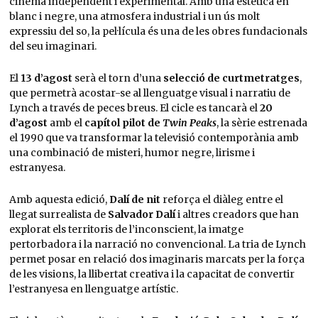
cinema independent i experimental. Amb una estètica en
blanc i negre, una atmosfera industrial i un ús molt
expressiu del so, la pel·lícula és una de les obres fundacionals
del seu imaginari.
El
13 d’agost
serà el torn d’una
selecció de curtmetratges
,
que permetrà acostar-se al llenguatge visual i narratiu de
Lynch a través de peces breus. El cicle es tancarà el
20
d’agost
amb el
capítol pilot de
Twin Peaks
, la sèrie estrenada
el 1990 que va transformar la televisió contemporània amb
una combinació de misteri, humor negre, lirisme i
estranyesa.
Amb aquesta edició,
Dalí de nit
reforça el diàleg entre el
llegat surrealista de
Salvador Dalí
i altres creadors que han
explorat els territoris de l’inconscient, la imatge
pertorbadora i la narració no convencional. La tria de Lynch
permet posar en relació dos imaginaris marcats per la força
de les visions, la llibertat creativa i la capacitat de convertir
l’estranyesa en llenguatge artístic.