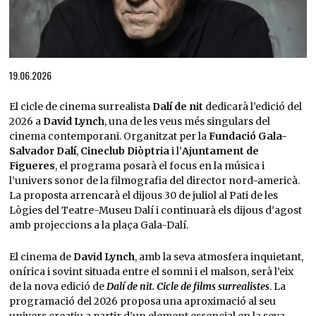
Diapositiva 1 de 1
19.06.2026
El cicle de cinema surrealista
Dalí de nit
dedicarà l’edició del
2026 a
David Lynch
, una de les veus més singulars del
cinema contemporani. Organitzat per la
Fundació Gala-
Salvador Dalí
,
Cineclub Diòptria
i l’
Ajuntament de
Figueres
, el programa posarà el focus en la música i
l’univers sonor de la filmografia del director nord-americà.
La proposta arrencarà el dijous 30 de juliol al Pati de les
Lògies del Teatre-Museu Dalí i continuarà els dijous d’agost
amb projeccions a la plaça Gala-Dalí.
El cinema de
David Lynch
, amb la seva atmosfera inquietant,
onírica i sovint situada entre el somni i el malson, serà l’eix
de la nova edició de
Dalí de nit. Cicle de films surrealistes
. La
programació del 2026 proposa una aproximació al seu