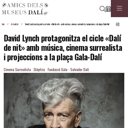
Cerca
Comp
Inici
Actualitat
David Lynch protagonitza el cicle «Dalí de nit» amb música, cinema surrealista i projeccions a la plaça Gala-Dalí
David Lynch protagonitza el cicle «Dalí
de nit» amb música, cinema surrealista
i projeccions a la plaça Gala-Dalí
Cinema Surrealista
Diòptria
Fundació Gala - Salvador Dalí