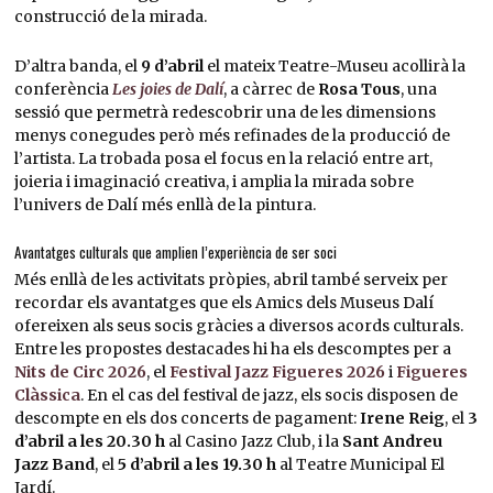
construcció de la mirada.
D’altra banda, el
9 d’abril
el mateix Teatre-Museu acollirà la
conferència
Les joies de Dalí
, a càrrec de
Rosa Tous
, una
sessió que permetrà redescobrir una de les dimensions
menys conegudes però més refinades de la producció de
l’artista. La trobada posa el focus en la relació entre art,
joieria i imaginació creativa, i amplia la mirada sobre
l’univers de Dalí més enllà de la pintura.
Avantatges culturals que amplien l’experiència de ser soci
Més enllà de les activitats pròpies, abril també serveix per
recordar els avantatges que els Amics dels Museus Dalí
ofereixen als seus socis gràcies a diversos acords culturals.
Entre les propostes destacades hi ha els descomptes per a
Nits de Circ 2026
, el
Festival Jazz Figueres 2026
i
Figueres
Clàssica
. En el cas del festival de jazz, els socis disposen de
descompte en els dos concerts de pagament:
Irene Reig
, el
3
d’abril a les 20.30 h
al Casino Jazz Club, i la
Sant Andreu
Jazz Band
, el
5 d’abril a les 19.30 h
al Teatre Municipal El
Jardí.