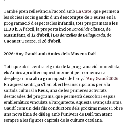
També pren rellevància l’acord amb
La Cate
, que permet a
les sòcies i socis gaudir d’un
descompte de 3 euros
en la
programació d’espectacles infantils, tots programats a
les
11.30 h
. A l’abril, la proposta inclou
Farcell de clàssics
, de
Musinfant
, el
12 d’abril
, i
Les donzelles de Bellaguarda
, de
Cacauet Teatre
, el
26 d’abril
.
2026: Any Gaudí amb Amics dels Museus Dalí
Tot i que abril centra el gruix de la programació immediata,
els Amics aprofiten aquest moment per començar a
desplegar una altra gran aposta de l’any: l’
Any Gaudí 2026
.
En aquest sentit, ja s’han obert les inscripcions per a la
sortida cultural a
Reus
, una de les primeres activitats
destacades del programa, que permetrà descobrir espais
emblemàtics vinculats a l’arquitecte. Aquesta avançada situa
Gaudí com un dels fils conductors dels pròxims mesos i obre
una nova línia de diàleg amb l’univers de Dalí, tan atent
sempre a les figures capitals de la cultura catalana.