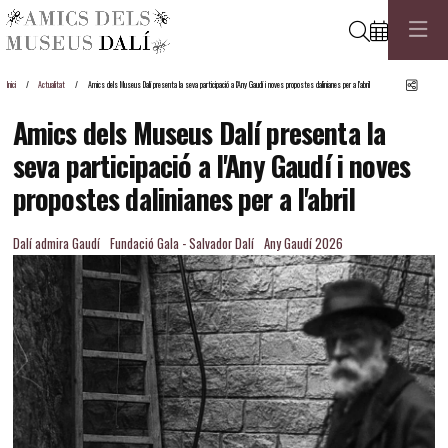
Cerca
Comp
Inici
Actualitat
Amics dels Museus Dalí presenta la seva participació a l'Any Gaudí i noves propostes dalinianes per a l'abril
Amics dels Museus Dalí presenta la
seva participació a l'Any Gaudí i noves
propostes dalinianes per a l'abril
Dalí admira Gaudí
Fundació Gala - Salvador Dalí
Any Gaudí 2026