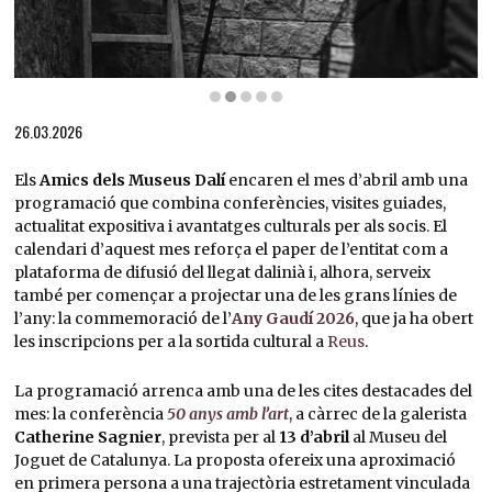
Diapositiva 2 de 5: Antoni Gaudí va néixer el 25 de juny del 1852 a Reus, al Baix Camp
26.03.2026
Els
Amics dels Museus Dalí
encaren el mes d’abril amb una
programació que combina conferències, visites guiades,
actualitat expositiva i avantatges culturals per als socis. El
calendari d’aquest mes reforça el paper de l’entitat com a
plataforma de difusió del llegat dalinià i, alhora, serveix
també per començar a projectar una de les grans línies de
l’any: la commemoració de l’
Any Gaudí 2026
, que ja ha obert
les inscripcions per a la sortida cultural a
Reus
.
La programació arrenca amb una de les cites destacades del
mes: la conferència
50 anys amb l’art
, a càrrec de la galerista
Catherine Sagnier
, prevista per al
13 d’abril
al Museu del
Joguet de Catalunya. La proposta ofereix una aproximació
en primera persona a una trajectòria estretament vinculada