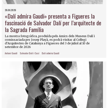
26.06.2026
«Dalí admira Gaudí» presenta a Figueres la
fascinació de Salvador Dalí per l’arquitecte de
la Sagrada Família
La mostra fotogràfica, produïda pels Amics dels Museus Dalí i
comissariada per Josep Playà, es podrà visitar al Col·legi
d’Arquitectes de Catalunya a Figueres del 3 de juliol al 10 de
setembre de 2026
Antoni Gaudí
Salvador Dalí i Cusí
Dalí admira Gaudí