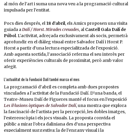
al món de l’art i suma una nova veu a la programació cultural
impulsada per l’entitat.
Pocs dies després, el
18 d’abril
, els Amics proposen una visita
guiada a
Dalí / Horst. Mirades creuades
, al
Castell Gala Dalí de
Púbol
. L’activitat, adreçada exclusivament als socis, permetrà
aprofundir en el diàleg visual entre Salvador Dalí i Horst P.
Horst a partir d’una lectura especialitzada de l’exposició.
Amb aquesta sortida, l’associació referma el seu interès per
oferir experiències culturals de proximitat, però amb valor
afegit.
L’actualitat de la Fundació Dalí també marca el mes
La programació d’abril es completa amb dues propostes
vinculades a l’activitat de la Fundació Dalí. D’una banda, el
Teatre-Museu Dalí de Figueres manté el focus en l’exposició
Les il·lusions òptiques de Salvador Dalí
, una mostra que explora
la fascinació de l’artista per la percepció, les dobles imatges,
l’estereoscòpia i els jocs visuals. La proposta convida el
públic a mirar l’obra daliniana des d’una perspectiva
especialment suggestiva: la de l’engany visual i la