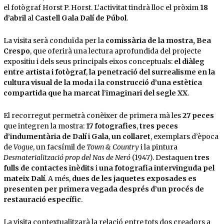
el fotògraf Horst P. Horst. L’activitat tindrà lloc el pròxim
18
d’abril
al
Castell Gala Dalí de Púbol
.
La visita serà conduïda per la
comissària de la mostra, Bea
Crespo
, que oferirà una lectura aprofundida del projecte
expositiu i dels seus principals eixos conceptuals:
el diàleg
entre artista i fotògraf
,
la penetració del surrealisme en la
cultura visual de la moda
i
la construcció d’una estètica
compartida que ha marcat l’imaginari del segle XX
.
El recorregut permetrà conèixer de primera mà les
27 peces
que integren la mostra:
17 fotografies
,
tres peces
d’indumentària de Dalí i Gala
,
un collaret
, exemplars d’època
de
Vogue
, un facsímil de
Town & Country
i la pintura
Desmaterialització prop del Nas de Neró
(1947). Destaquen
tres
fulls de contactes inèdits
i
una fotografia intervinguda pel
mateix Dalí
. A més,
dues de les jaquetes exposades es
presenten per primera vegada després d’un procés de
restauració específic
.
La visita contextualitzarà la relació entre tots dos creadors a