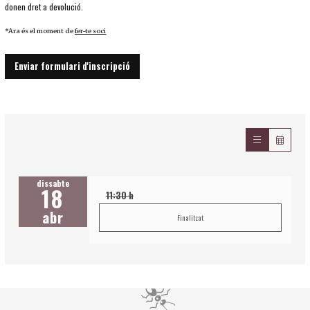
donen dret a devolució.
*Ara és el moment de
fer-te soci
Enviar formulari d'inscripció
dissabte
18
11:30 h
abr
Finalitzat