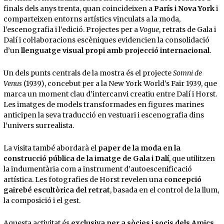
finals dels anys trenta, quan coincideixen a
París i Nova York
i
comparteixen entorns artístics vinculats a la moda,
l’escenografia i l’edició. Projectes per a
Vogue
, retrats de Gala i
Dalí i col·laboracions escèniques evidencien la consolidació
d’un
llenguatge visual propi amb projecció internacional
.
Un dels punts centrals de la mostra és el projecte
Somni de
Venus
(1939), concebut per a la New York World's Fair 1939, que
marca un moment clau d’intercanvi creatiu entre Dalí i Horst.
Les imatges de models transformades en figures marines
anticipen la seva traducció en vestuari i escenografia dins
l’univers surrealista.
La visita també abordarà el
paper de la moda en la
construcció pública de la imatge de Gala i Dalí
, que utilitzen
la indumentària com a instrument d’autoescenificació
artística. Les fotografies de Horst revelen una
concepció
gairebé escultòrica del retrat
, basada en el control de la llum,
la composició i el gest.
Aquesta activitat és
exclusiva per a sòcies i socis dels Amics