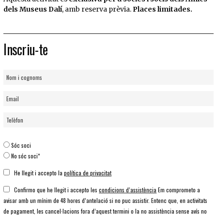
dels Museus Dalí
, amb reserva prèvia.
Places limitades.
Inscriu-te
Sóc soci
No sóc soci*
He llegit i accepto la
política de privacitat
Confirmo que he llegit i accepto les
condicions d’assistència
Em comprometo a
avisar amb un mínim de 48 hores d’antelació si no puc assistir. Entenc que, en activitats
de pagament, les cancel·lacions fora d’aquest termini o la no assistència sense avís no