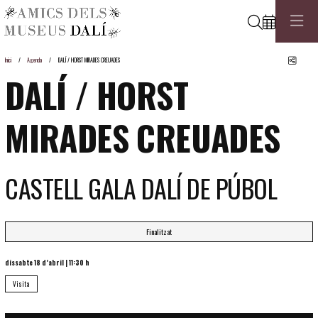
Cerca
Comp
Inici
Agenda
DALÍ / HORST MIRADES CREUADES
DALÍ / HORST
MIRADES CREUADES
CASTELL GALA DALÍ DE PÚBOL
Finalitzat
dissabte 18 d’abril
|
11:30 h
Visita