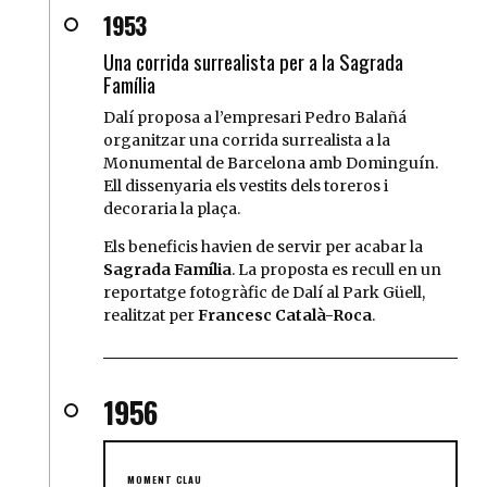
1953
Una corrida surrealista per a la Sagrada
Família
Dalí proposa a l’empresari Pedro Balañá
organitzar una corrida surrealista a la
Monumental de Barcelona amb Dominguín.
Ell dissenyaria els vestits dels toreros i
decoraria la plaça.
Els beneficis havien de servir per acabar la
Sagrada Família
. La proposta es recull en un
reportatge fotogràfic de Dalí al Park Güell,
realitzat per
Francesc Català-Roca
.
1956
MOMENT CLAU