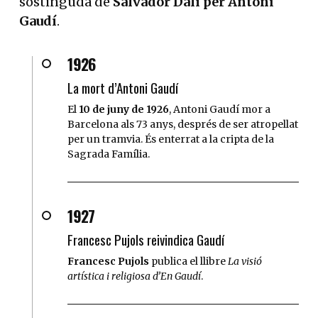
sostinguda de
Salvador Dalí per Antoni
Gaudí
.
1926
La mort d’Antoni Gaudí
El
10 de juny de 1926
, Antoni Gaudí mor a
Barcelona als 73 anys, després de ser atropellat
per un tramvia. És enterrat a la cripta de la
Sagrada Família.
1927
Francesc Pujols reivindica Gaudí
Francesc Pujols
publica el llibre
La visió
artística i religiosa d’En Gaudí
.