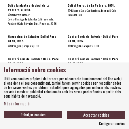
Dalí a la planta principal de La
Dalí al terrat de La Pedrera, 1951.
Pedrera, c 1968.
© Ricardo Sans Condeminas. Fundació Gala-
© Robert Whitaker.
Salvador Dalí.
Drets d’imatge de Salvador Dalí reservats.
Fundació Gala-Salvador Dalí, Figueres, 2026
Happening de Salvador Dalí al Parc
Conferència de Salvador Dalí al Parc
Güell, 1957.
Güell, 1956.
© Brangulí (Fotògrafs). FGD.
© Brangulí (Fotògrafs). FGD.
Conferència de Salvador Dalí al Parc
Conferència de Salvador Dalí al Parc
Güell, 1956.
Güell, 1956.
Informació sobre cookies
© Brangulí (Fotògrafs). FGD.
© Brangulí (Fotògrafs). FGD.
Utilitzem cookies pròpies i de tercers per al correcte funcionament del lloc web, i
si ens dona el seu consentiment, també farem servir cookies per recopilar dades
de les seves visites per obtenir estadístiques agregades per millorar els nostres
serveis i mostrar publicitat relacionada amb les seves preferències a partir dels
seus hàbits de navegació.
Informació pràctica
Més informació
Rebutjar cookies
Acceptar cookies
Configurar cookies
MOSTRA FOTOGRÀFICA