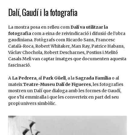
Dalí, Gaudí i la fotografia
La mostra posa en relleu com
Dalí va utilitzar la
fotografia
com a eina de reivindicació i difusió de l’obra
gaudiniana. Fotògrafs com Ricardo Sans, Francesc
Català-Roca, Robert Whitaker, Man Ray, Patrice Habans,
Václav Chochola, Robert Descharnes, Postius i Melitó
Casals Meli van captar imatges que documenten aquesta
fascinació.
A
La Pedrera
, al
Park Güell
, a la
Sagrada Família
o al
mateix
Teatre-Museu Dalí de Figueres
, les fotografies
mostren un Dalí que dialoga amb les formes de Gaudí,
que s’hi emmiralla i que les converteix en part del seu
propi univers simbòlic.