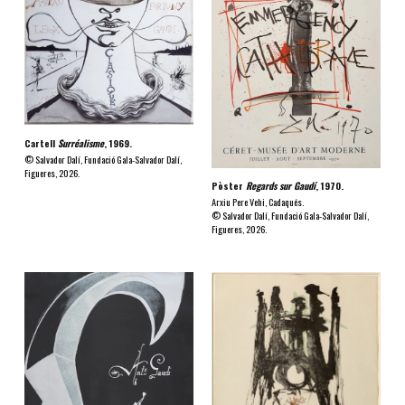
Cartell
Surréalisme
, 1969.
© Salvador Dalí, Fundació Gala-Salvador Dalí,
Figueres, 2026.
Pòster
Regards sur Gaudí
, 1970.
Arxiu Pere Vehi, Cadaqués.
© Salvador Dalí, Fundació Gala-Salvador Dalí,
Figueres, 2026.