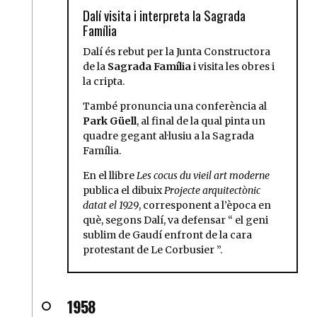
Dalí visita i interpreta la Sagrada
Família
Dalí és rebut per la Junta Constructora
de la
Sagrada Família
i visita les obres i
la cripta.
També pronuncia una conferència al
Park Güell
, al final de la qual pinta un
quadre gegant al·lusiu a la Sagrada
Família.
En el llibre
Les cocus du vieil art moderne
publica el dibuix
Projecte arquitectònic
datat el 1929
, corresponent a l’època en
què, segons Dalí, va defensar
el geni
sublim de Gaudí enfront de la cara
protestant de Le Corbusier
.
1958