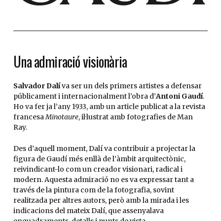
Una admiració visionària
Salvador Dalí
va ser un dels primers artistes a defensar
públicament i internacionalment l’obra d’
Antoni Gaudí
.
Ho va fer ja l’any 1933, amb un article publicat a la revista
francesa
Minotaure
, il·lustrat amb fotografies de Man
Ray.
Des d’aquell moment, Dalí va contribuir a projectar la
figura de Gaudí més enllà de l’àmbit arquitectònic,
reivindicant-lo com un creador visionari, radical i
modern. Aquesta admiració no es va expressar tant a
través de la pintura com de la fotografia, sovint
realitzada per altres autors, però amb la mirada i les
indicacions del mateix Dalí, que assenyalava
enquadraments, detalls i punts de vista.