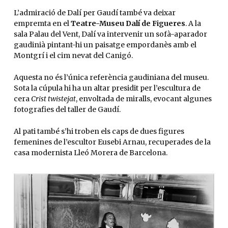
L’admiració de Dalí per Gaudí també va deixar
empremta en el
Teatre-Museu Dalí de Figueres
. A la
sala Palau del Vent, Dalí va intervenir un sofà-aparador
gaudinià pintant-hi un paisatge empordanès amb el
Montgrí i el cim nevat del Canigó.
Aquesta no és l’única referència gaudiniana del museu.
Sota la cúpula hi ha un altar presidit per l’escultura de
cera
Crist twistejat
, envoltada de miralls, evocant algunes
fotografies del taller de Gaudí.
Al pati també s’hi troben els caps de dues figures
femenines de l’escultor Eusebi Arnau, recuperades de la
casa modernista Lleó Morera de Barcelona.