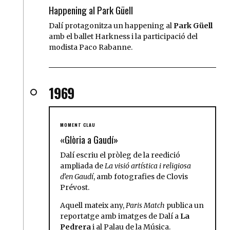
Happening al Park Güell
Dalí protagonitza un happening al
Park Güell
amb el ballet Harkness i la participació del
modista Paco Rabanne.
1969
MOMENT CLAU
«Glòria a Gaudí»
Dalí escriu el pròleg de la reedició
ampliada de
La visió artística i religiosa
d’en Gaudí
, amb fotografies de Clovis
Prévost.
Aquell mateix any,
Paris Match
publica un
reportatge amb imatges de Dalí a
La
Pedrera
i al Palau de la Música.