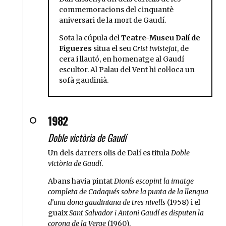
commemoracions del cinquantè
aniversari de la mort de Gaudí.
Sota la cúpula del
Teatre-Museu Dalí de
Figueres
situa el seu
Crist twistejat
, de
cera i llautó, en homenatge al Gaudí
escultor. Al Palau del Vent hi col·loca un
sofà gaudinià.
1982
Doble victòria de Gaudí
Un dels darrers olis de Dalí es titula
Doble
victòria de Gaudí
.
Abans havia pintat
Dionís escopint la imatge
completa de Cadaqués sobre la punta de la llengua
d’una dona gaudiniana de tres nivells
(1958) i el
guaix
Sant Salvador i Antoni Gaudí es disputen la
corona de la Verge
(1960).