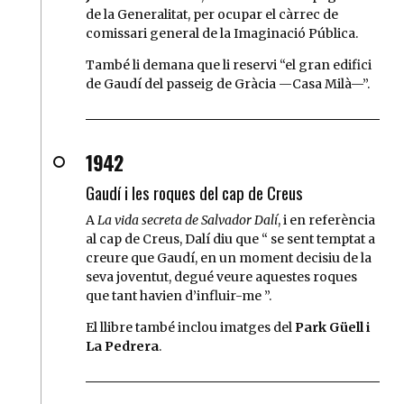
de la Generalitat, per ocupar el càrrec de
comissari general de la Imaginació Pública.
També li demana que li reservi
el gran edifici
de Gaudí del passeig de Gràcia —Casa Milà—
.
1942
Gaudí i les roques del cap de Creus
A
La vida secreta de Salvador Dalí
, i en referència
al cap de Creus, Dalí diu que
se sent temptat a
creure que Gaudí, en un moment decisiu de la
seva joventut, degué veure aquestes roques
que tant havien d’influir-me
.
El llibre també inclou imatges del
Park Güell i
La Pedrera
.