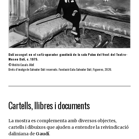
Dalí assegut en el sofà-aparador gaudinià de la sala Palau del Vent del Teatre-
Museu Dalí, c. 1975.
© Melitó Casals
Meli
.
Drets d’imatge de Salvador Dalí reservats. Fundació Gala-Salvador Dalí, Figueres, 2026.
Cartells, llibres i documents
La mostra es complementa amb diversos objectes,
cartells i dibuixos que ajuden a entendre la reivindicació
daliniana de
Gaudí
.