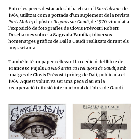
Entre les peces destacades hi ha el cartell
Surréalisme
, de
1969, utilitzat com a portada d’un suplement de la revista
Paris Match
; el pòster
Regards sur Gaudí
, de 1970, vinculat a
l’exposició de fotografies de Clovis Prévost i Robert
Descharnes sobre la
Sagrada Família
; i diversos
homenatges gràfics de Dalí a Gaudí realitzats durant els
anys setanta.
També hi té un paper rellevant la reedició del llibre de
Francesc Pujols
La visió artística i religiosa de Gaudí
, amb
imatges de Clovis Prévost i pròleg de Dalí, publicada el
1969. Aquest volum va ser una peça clau en la
recuperació i difusió internacional de l’obra de Gaudí.