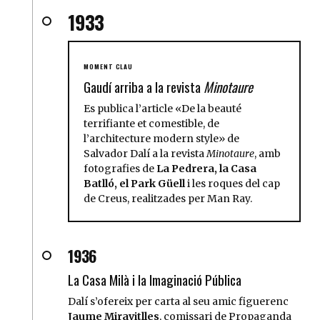
1933
MOMENT CLAU
Gaudí arriba a la revista
Minotaure
Es publica l’article «De la beauté
terrifiante et comestible, de
l’architecture modern style» de
Salvador Dalí a la revista
Minotaure
, amb
fotografies de
La Pedrera, la Casa
Batlló, el Park Güell
i les roques del cap
de Creus, realitzades per Man Ray.
1936
La Casa Milà i la Imaginació Pública
Dalí s’ofereix per carta al seu amic figuerenc
Jaume Miravitlles
, comissari de Propaganda