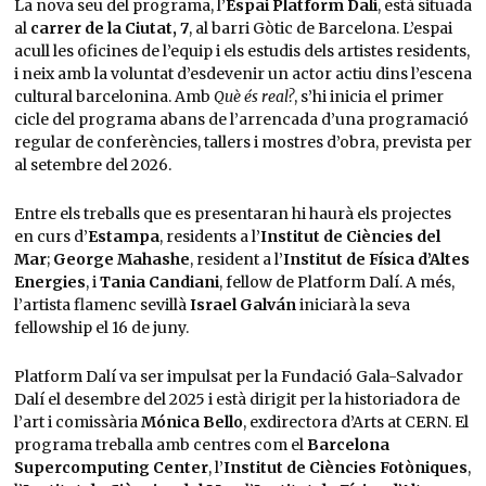
La nova seu del programa, l’
Espai Platform Dalí
, està situada
al
carrer de la Ciutat, 7
, al barri Gòtic de Barcelona. L’espai
acull les oficines de l’equip i els estudis dels artistes residents,
i neix amb la voluntat d’esdevenir un actor actiu dins l’escena
cultural barcelonina. Amb
Què és real?
, s’hi inicia el primer
cicle del programa abans de l’arrencada d’una programació
regular de conferències, tallers i mostres d’obra, prevista per
al setembre del 2026.
Entre els treballs que es presentaran hi haurà els projectes
en curs d’
Estampa
, residents a l’
Institut de Ciències del
Mar
;
George Mahashe
, resident a l’
Institut de Física d’Altes
Energies
, i
Tania Candiani
, fellow de Platform Dalí. A més,
l’artista flamenc sevillà
Israel Galván
iniciarà la seva
fellowship el 16 de juny.
Platform Dalí va ser impulsat per la Fundació Gala-Salvador
Dalí el desembre del 2025 i està dirigit per la historiadora de
l’art i comissària
Mónica Bello
, exdirectora d’Arts at CERN. El
programa treballa amb centres com el
Barcelona
Supercomputing Center
, l’
Institut de Ciències Fotòniques
,