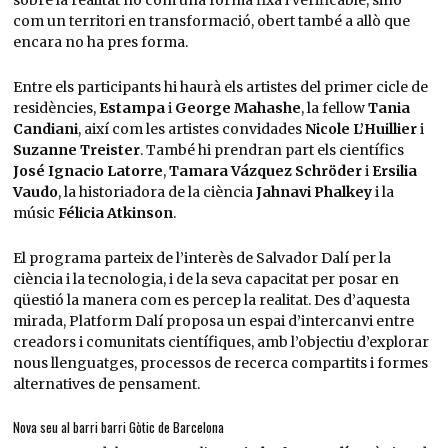
sobre la realitat no com una forma fixa i verificable, sinó
com un territori en transformació, obert també a allò que
encara no ha pres forma.
Entre els participants hi haurà els artistes del primer cicle de
residències,
Estampa
i
George Mahashe
, la fellow
Tania
Candiani
, així com les artistes convidades
Nicole L’Huillier
i
Suzanne Treister
. També hi prendran part els científics
José Ignacio Latorre
,
Tamara Vázquez Schröder
i
Ersilia
Vaudo
, la historiadora de la ciència
Jahnavi Phalkey
i la
músic
Félicia Atkinson
.
El programa parteix de l’interès de Salvador Dalí per la
ciència i la tecnologia, i de la seva capacitat per posar en
qüestió la manera com es percep la realitat. Des d’aquesta
mirada, Platform Dalí proposa un espai d’intercanvi entre
creadors i comunitats científiques, amb l’objectiu d’explorar
nous llenguatges, processos de recerca compartits i formes
alternatives de pensament.
Nova seu al barri barri Gòtic de Barcelona