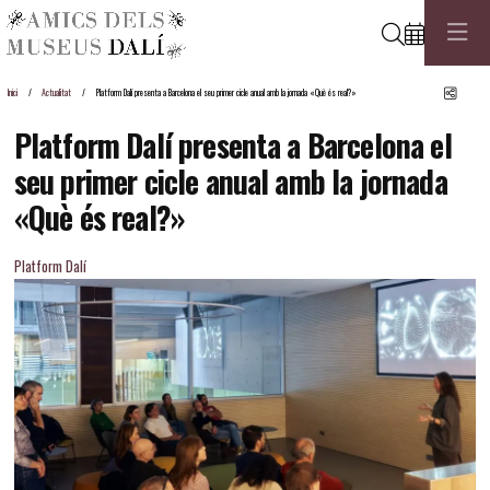
Cerca
Comp
Inici
Actualitat
Platform Dalí presenta a Barcelona el seu primer cicle anual amb la jornada «Què és real?»
Platform Dalí presenta a Barcelona el
seu primer cicle anual amb la jornada
«Què és real?»
Platform Dalí