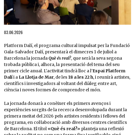
Diapositiva 1 de 1
03.06.2026
Platform Dalí, el programa cultural impulsat per la Fundació
Gala-Salvador Dalí, presentarà el dimecres 1 de juliol a
Barcelona la jornada
Què és real?
, que serà la seva segona
trobada pública i, alhora, la presentació del tema del seu
primer cicle anual. L’activitat tindrà lloc a l’
Espai Platform
Dalí
i a
La Llotja de Mar
, de les
18 a les 22 h
, i reunirà artistes,
científics i investigadors al voltant del diàleg entre art,
ciència i noves formes de comprendre el món.
La jornada donarà a conèixer els primers avenços i
experiències sorgits de la recerca desenvolupada durant la
primera meitat del 2026 pels artistes residents i fellows del
programa, en col·laboració amb diversos centres científics
de Barcelona. El títol
«Què és real?»
planteja una reflexió