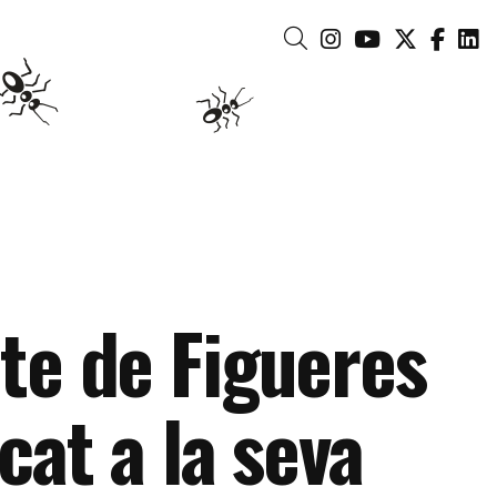
Link a instagram
Link a youtub
Link a tw
Link 
Li
Cerca
te de Figueres
cat a la seva