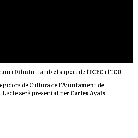
orum
i
Filmin
, i amb el suport de l’
ICEC
i l’
ICO
.
regidora de Cultura de l’
Ajuntament de
. L’acte serà presentat per
Carles Ayats
,