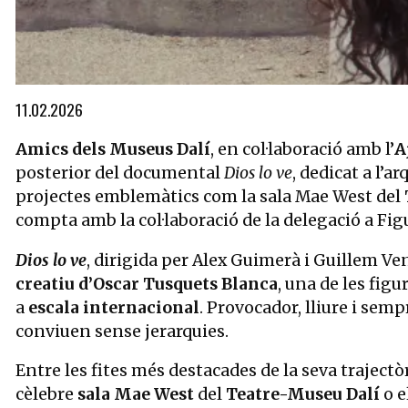
Diapositiva 1 de 1
11.02.2026
Amics dels Museus Dalí
, en col·laboració amb l’
A
posterior del documental
Dios lo ve
, dedicat a l’a
projectes emblemàtics com la sala Mae West del
compta amb la col·laboració de la delegació a Fig
Dios lo ve
, dirigida per Alex Guimerà i Guillem V
creatiu d’Oscar Tusquets Blanca
, una de les figu
a
escala internacional
. Provocador, lliure i sem
conviuen sense jerarquies.
Entre les fites més destacades de la seva trajectò
cèlebre
sala Mae West
del
Teatre-Museu Dalí
o e