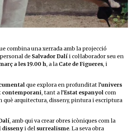
que combina una xerrada amb la projecció
 personal de
Salvador Dalí
i col·laborador seu en
març a les 19.00 h
, a la
Cate de Figueres
, i
cumental
que explora en profunditat l’
univers
t contemporani
, tant a l’
Estat espanyol
com
n què arquitectura, disseny, pintura i escriptura
Dalí
, amb qui va crear obres icòniques com la
l
disseny
i del
surrealisme
. La seva obra