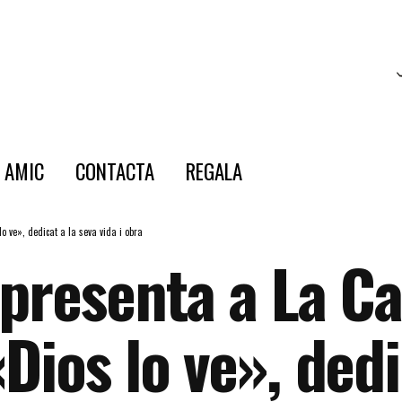
E AMIC
CONTACTA
REGALA
 ve», dedicat a la seva vida i obra
presenta a La Ca
ios lo ve», dedi