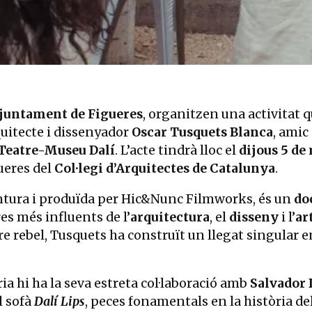
juntament de Figueres
, organitzen una activitat 
rquitecte i dissenyador
Oscar Tusquets Blanca
, amic
Teatre-Museu Dalí
. L’acte tindrà lloc el
dijous 5 de 
ueres del
Col·legi d’Arquitectes de Catalunya
.
entura i produïda per Hic&Nunc Filmworks, és un
do
res més influents de l’
arquitectura
, el
disseny
i l’
ar
pre rebel, Tusquets ha construït un llegat singular e
ria hi ha la seva estreta col·laboració amb
Salvador 
l sofà
Dalí Lips
, peces fonamentals en la història de