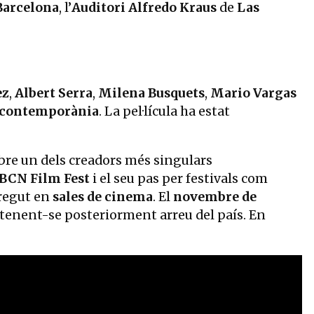
 Barcelona
, l’
Auditori Alfredo Kraus
de
Las
ez
,
Albert Serra
,
Milena Busquets
,
Mario Vargas
l contemporània
. La pel·lícula ha estat
bre un dels creadors més singulars
BCN Film Fest
i el seu pas per festivals com
orregut en
sales de cinema
. El
novembre de
stenent-se posteriorment arreu del país. En