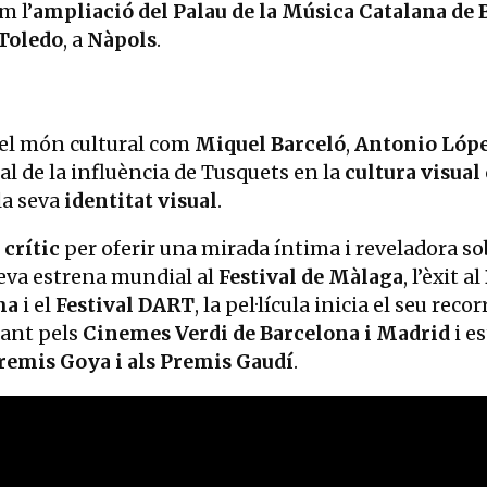
m l’
ampliació del Palau de la Música Catalana de
 Toledo
, a
Nàpols
.
del món cultural com
Miquel Barceló
,
Antonio Lóp
al de la influència de Tusquets en la
cultura visua
la seva
identitat visual
.
crític
per oferir una mirada íntima i reveladora so
seva estrena mundial al
Festival de Màlaga
, l’èxit al
ma
i el
Festival DART
, la pel·lícula inicia el seu rec
ant pels
Cinemes Verdi de Barcelona i Madrid
i e
Premis Goya i als Premis Gaudí
.