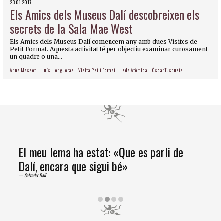
23.01.2017
Els Amics dels Museus Dalí descobreixen els
secrets de la Sala Mae West
Els Amics dels Museus Dalí comencem any amb dues Visites de
Petit Format. Aquesta activitat té per objectiu examinar curosament
un quadre o una...
Anna Massot
Lluís Llongueras
Visita Petit Format
Leda Atòmica
Òscar Tusquets
El meu lema ha estat: «Que es parli de
Dalí, encara que sigui bé»
Salvador Dalí
Diapositiva 2 de 4