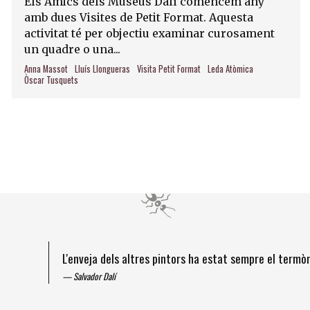
Els Amics dels Museus Dalí comencem any
amb dues Visites de Petit Format. Aquesta
activitat té per objectiu examinar curosament
un quadre o una...
Anna Massot
Lluís Llongueras
Visita Petit Format
Leda Atòmica
Òscar Tusquets
L'enveja dels altres pintors ha estat sempre el term
Salvador Dalí
Diapositiva 1 de 4