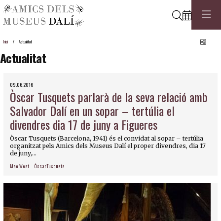
Cerca
Comp
Inici
Actualitat
Actualitat
09.06.2016
Òscar Tusquets parlarà de la seva relació amb
Salvador Dalí en un sopar – tertúlia el
divendres dia 17 de juny a Figueres
Òscar Tusquets (Barcelona, 1941) és el convidat al sopar – tertúlia
organitzat pels Amics dels Museus Dalí el proper divendres, dia 17
de juny,...
Mae West
Òscar Tusquets