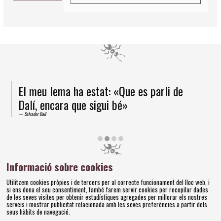
El meu lema ha estat: «Que es parli de
Dalí, encara que sigui bé»
Salvador Dalí
Diapositiva 2 de 4
Informació sobre cookies
Amics dels Museus Dalí | Pujada del Castell, 28 | 17600
Utilitzem cookies pròpies i de tercers per al correcte funcionament del lloc web, i
Figueres
si ens dona el seu consentiment, també farem servir cookies per recopilar dades
Tel. 972 677 520 |
amics@fundaciodali.org
de les seves visites per obtenir estadístiques agregades per millorar els nostres
serveis i mostrar publicitat relacionada amb les seves preferències a partir dels
seus hàbits de navegació.
Sitemap
Avís Legal
Ús de Cookies
Política de privacitat
|
|
|
|