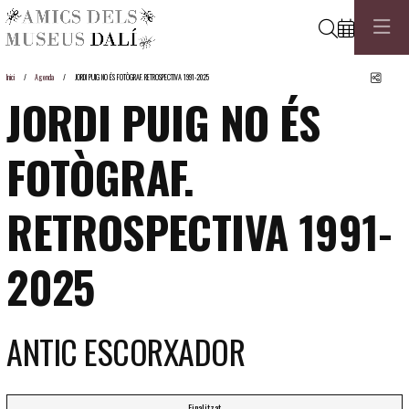
Cerca
Comp
Inici
Agenda
JORDI PUIG NO ÉS FOTÒGRAF. RETROSPECTIVA 1991-2025
JORDI PUIG NO ÉS
FOTÒGRAF.
RETROSPECTIVA 1991-
2025
ANTIC ESCORXADOR
Finalitzat