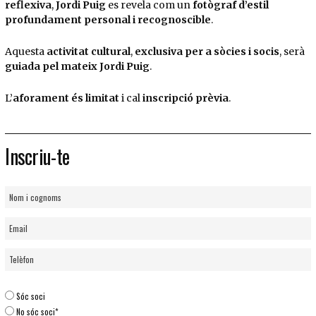
reflexiva
,
Jordi Puig
es revela com un
fotògraf d’estil
profundament personal i recognoscible
.
Aquesta
activitat cultural
,
exclusiva per a sòcies i socis
, serà
guiada pel mateix Jordi Puig
.
L’
aforament és limitat
i cal
inscripció prèvia
.
Inscriu-te
Sóc soci
No sóc soci*