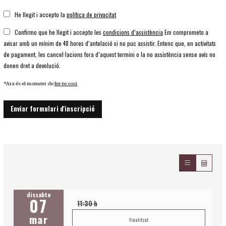
He llegit i accepto la
política de privacitat
Confirmo que he llegit i accepto les
condicions d’assistència
Em comprometo a
avisar amb un mínim de 48 hores d’antelació si no puc assistir. Entenc que, en activitats
de pagament, les cancel·lacions fora d’aquest termini o la no assistència sense avís no
donen dret a devolució.
*Ara és el moment de
fer-te soci
Enviar formulari d'inscripció
dissabte
07
11:30 h
mar
Finalitzat