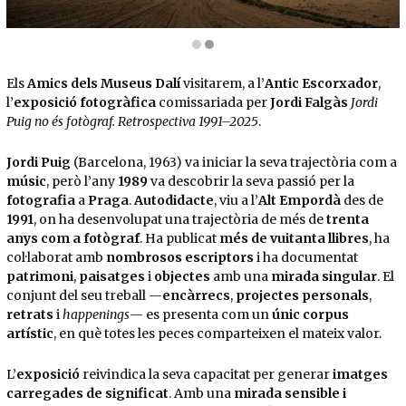
Diapositiva 2 de 2: Farmacèutic de l'Empordà | © Jordi Puig
Els
Amics dels Museus Dalí
visitarem, a l’
Antic Escorxador
,
l’
exposició fotogràfica
comissariada per
Jordi Falgàs
Jordi
Puig no és fotògraf. Retrospectiva 1991–2025
.
Jordi Puig
(Barcelona, 1963) va iniciar la seva trajectòria com a
músic
, però l’any
1989
va descobrir la seva passió per la
fotografia
a
Praga
.
Autodidacte
, viu a l’
Alt Empordà
des de
1991
, on ha desenvolupat una trajectòria de més de
trenta
anys com a fotògraf
. Ha publicat
més de vuitanta llibres
, ha
col·laborat amb
nombrosos escriptors
i ha documentat
patrimoni
,
paisatges
i
objectes
amb una
mirada singular
. El
conjunt del seu treball —
encàrrecs
,
projectes personals
,
retrats
i
happenings
— es presenta com un
únic corpus
artístic
, en què totes les peces comparteixen el mateix valor.
L’
exposició
reivindica la seva capacitat per generar
imatges
carregades de significat
. Amb una
mirada sensible i