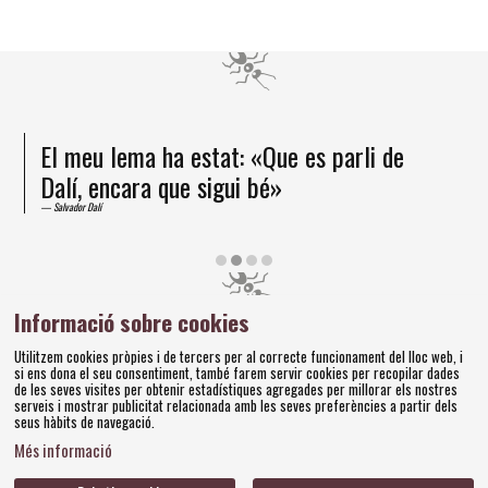
El meu lema ha estat: «Que es parli de
Dalí, encara que sigui bé»
Salvador Dalí
Diapositiva 2 de 4
Informació sobre cookies
Amics dels Museus Dalí | Pujada del Castell, 28 | 17600
Utilitzem cookies pròpies i de tercers per al correcte funcionament del lloc web, i
Figueres
si ens dona el seu consentiment, també farem servir cookies per recopilar dades
Tel. 972 677 520 |
amics@fundaciodali.org
de les seves visites per obtenir estadístiques agregades per millorar els nostres
serveis i mostrar publicitat relacionada amb les seves preferències a partir dels
seus hàbits de navegació.
Sitemap
Avís Legal
Ús de Cookies
Política de privacitat
|
|
|
|
Més informació
Contacteu
Bases concursos
|