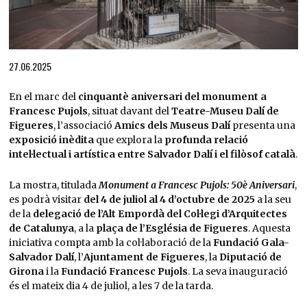
Diapositiva 1 de 1
27.06.2025
En el marc del
cinquantè aniversari del monument a
Francesc Pujols
, situat davant del
Teatre-Museu Dalí de
Figueres
, l’associació
Amics dels Museus Dalí
presenta una
exposició inèdita
que explora la
profunda relació
intel·lectual i artística entre Salvador Dalí i el filòsof català
.
La mostra, titulada
Monument a Francesc Pujols: 50è Aniversari
,
es podrà visitar
del 4 de juliol al 4 d’octubre de 2025
a la seu
de la
delegació de l’Alt Empordà del Col·legi d’Arquitectes
de Catalunya
, a la
plaça de l’Església de Figueres
. Aquesta
iniciativa compta amb la col·laboració de la
Fundació Gala-
Salvador Dalí
, l’
Ajuntament de Figueres
, la
Diputació de
Girona
i la
Fundació Francesc Pujols
. La seva inauguració
és el mateix dia 4 de juliol, a les 7 de la tarda.