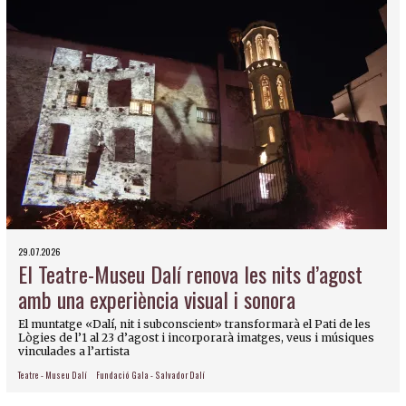
29.07.2026
El Teatre-Museu Dalí renova les nits d’agost
amb una experiència visual i sonora
El muntatge «Dalí, nit i subconscient» transformarà el Pati de les
Lògies de l’1 al 23 d’agost i incorporarà imatges, veus i músiques
vinculades a l’artista
Teatre - Museu Dalí
Fundació Gala - Salvador Dalí