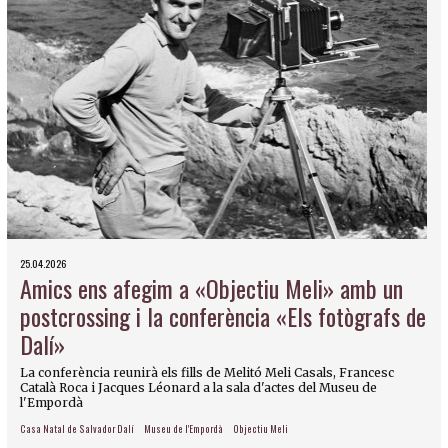
25.04.2026
Amics ens afegim a «Objectiu Meli» amb un
postcrossing i la conferència «Els fotògrafs de
Dalí»
La conferència reunirà els fills de Melitó Meli Casals, Francesc
Català Roca i Jacques Léonard a la sala d'actes del Museu de
l'Empordà
Casa Natal de Salvador Dalí
Museu de l'Empordà
Objectiu Meli