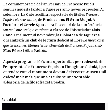
La commemoració de l’aniversari de
Francesc Pujols
seguirà aquesta tardor a
Figueres
amb noves propostes. Al
setembre,
La Cate
acollirà l’espectacle de titelles
Francesc
Pujols i els seus amics
, de
Produccions El Gran Mogol
. A
l’octubre, el
Cercle Sport
serà l’escenari de la conferència
Surrealisme i religió catalana
, a càrrec de l’historiador
Lluís
Cano
. Finalment, al novembre, la
Biblioteca de Figueres
organitzarà un
club de lectura
dedicat al llibre
La meva carn
que tu encenies. Memòries sentimentals de Francesc Pujols
, amb
Max Pérez
i
Alba Padròs
.
Aquesta programació és una
oportunitat per redescobrir
l’empremta de Francesc Pujols en l’imaginari dalinià
, i per
entendre com el
monument davant del Teatre-Museu Dalí
esdevé
molt més que una escultura
: una
veritable
al·legoria de la filosofia feta pedra
.
Actualitat