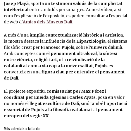
Josep Playà
, aporta un
testimoni valuós de la complicitat
intel·lectual
entre ambdós personatges. Aquest vídeo, així
com l’explicació de l’exposició, es poden consultar a l'especial
de web d’
Amics dels Museus Dalí
.
A més d’una
àmplia contextualització històrica i artística
,
la mostra destaca la influència de la
Hiparxiologia
, el sistema
filosòfic creat per
Francesc Pujols
, sobre l’
univers dalinià
.
Amb conceptes com el
pensament ultralocal
, la
síntesi
entre ciència, religió i art
, o la
reivindicació de la
catalanitat com a via cap a la universalitat
,
Pujols
es
converteix en una
figura clau per entendre el pensament
de Dalí
.
El projecte expositiu,
comissariat per Max Pérez
i
coordinat per Eneida Iglesias i Carles Ayats
, posa en valor
no només el
llegat escultòric de Dalí
, sinó també l’
aportació
essencial de Pujols a la filosofia catalana
i al
pensament
europeu del segle XX
.
Més activitats a la tardor