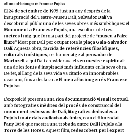
«El meu al·lucinogen és Francesc Pujols»
El 24 de setembre de 1975
, just un any després de la
inauguració del Teatre-Museu Dalí,
Salvador Dalí
va
descobrir al públic una de les seves obres més simbòliques: el
Monument a Francesc Pujols
, una escultura de
tres
metres i mig
que forma part del projecte de
“museu a l’aire
lliure”
ideat per Dalí per ocupar tota la
plaça Gala-Salvador
Dalí
. Aquesta obra,
farcida de referències filosòfiques,
culturals i místiques
, ret homenatge al
pensador de
Martorell
, a qui Dalí considerava
el seu mestre espiritual
i
una de les
fonts d’inspiració més influents
en la seva obra.
De fet, al llarg de la seva vida va citarlo en innombrables
ocasions, fins a declarar:
«El meu al·lucinogen és Francesc
Pujols»
L’exposició presenta una
rica documentació visual i textual
,
amb
fotografies inèdites del procés de construcció del
monument
,
esbossos de Dalí
,
litografies dedicades a
Pujols
i
materials audiovisuals únics
, com el
film rodat
l’any 1956
que mostra una
trobada entre Dalí i Pujols a la
Torre de les Hores
. Aquest film,
redescobert per l’expert