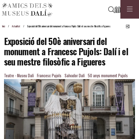
Cerca
Comp
Inici
Actualitat
Exposició del 50è aniversari del monument a Francesc Pujols: Dalí i el seu mestre filosòfic a Figueres
Exposició del 50è aniversari del
monument a Francesc Pujols: Dalí i el
seu mestre filosòfic a Figueres
Teatre - Museu Dalí
Francesc Pujols
Salvador Dalí
50 anys monument Pujols