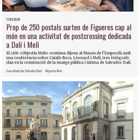
17.05.2026
Prop de 250 postals surten de Figueres cap al
món en una activitat de postcrossing dedicada
a Dalí i Meli
El cicle «Objectiu Meli» continua dijous al Museu de l’Empordà amb
una conferència sobre Català-Roca, Léonard i Meli, tres fotògrafs
clau en la construcció de la imatge pública i íntima de Salvador Dalí.
Casa Natal de Salvador Dalí
Objectiu Meli