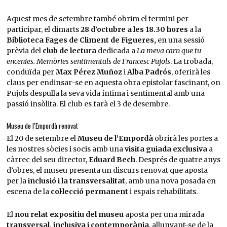
Aquest mes de setembre també obrim el termini per
participar, el dimarts
28 d’octubre a les 18.30 hores
a la
Biblioteca Fages de Climent de Figueres,
en una sessió
prèvia del
club de lectura
dedicada a
La meva carn que tu
encenies. Memòries sentimentals de Francesc Pujols
. La trobada,
conduïda per
Max Pérez Muñoz
i
Alba Padrós
, oferirà les
claus per endinsar-se en aquesta obra epistolar fascinant, on
Pujols despulla la seva vida íntima i sentimental amb una
passió insòlita. El club es farà el 3 de desembre.
Museu de l’Empordà renovat
El 20 de setembre el
Museu de l’Empordà
obrirà les portes a
les nostres sòcies i socis amb una
visita guiada exclusiva
a
càrrec del seu director,
Eduard Bech
. Després de quatre anys
d’obres, el museu presenta un discurs renovat que aposta
per la
inclusió i la transversalitat
, amb una nova posada en
escena de la
col·lecció permanent
i espais rehabilitats.
El
nou relat expositiu del museu
aposta per una mirada
transversal, inclusiva i contemporània
, allunyant-se de la