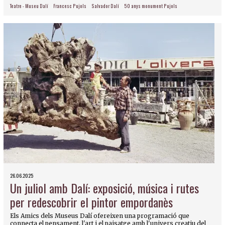
Teatre - Museu Dalí
Francesc Pujols
Salvador Dalí
50 anys monument Pujols
26.06.2025
Un juliol amb Dalí: exposició, música i rutes
per redescobrir el pintor empordanès
Els Amics dels Museus Dalí ofereixen una programació que
connecta el pensament, l'art i el paisatge amb l'univers creatiu del