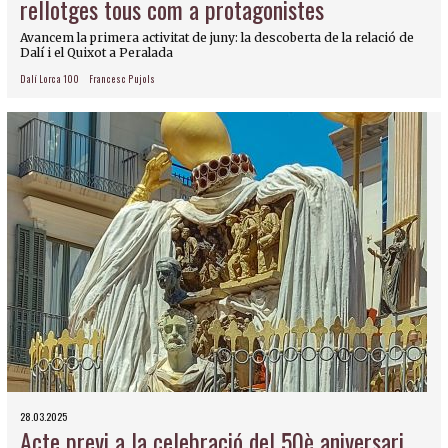
rellotges tous com a protagonistes
Avancem la primera activitat de juny: la descoberta de la relació de
Dalí i el Quixot a Peralada
Dalí Lorca 100
Francesc Pujols
28.03.2025
Acte previ a la celebració del 50è aniversari