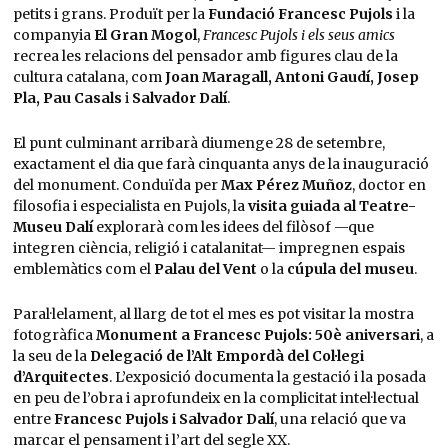
petits i grans. Produït per la
Fundació Francesc Pujols
i la
companyia
El Gran Mogol
,
Francesc Pujols i els seus amics
recrea les relacions del pensador amb figures clau de la
cultura catalana, com
Joan Maragall, Antoni Gaudí, Josep
Pla, Pau Casals
i
Salvador Dalí
.
El punt culminant arribarà diumenge 28 de setembre,
exactament el dia que farà cinquanta anys de la inauguració
del monument. Conduïda per
Max Pérez Muñoz
, doctor en
filosofia i especialista en Pujols, la
visita guiada al Teatre-
Museu Dalí
explorarà com les idees del filòsof —que
integren ciència, religió i catalanitat— impregnen espais
emblemàtics com el
Palau del Vent
o la
cúpula del museu
.
Paral·lelament, al llarg de tot el mes es pot visitar la mostra
fotogràfica
Monument a Francesc Pujols: 50è aniversari
, a
la seu de la
Delegació de l’Alt Empordà del Col·legi
d’Arquitectes
. L’exposició documenta la gestació i la posada
en peu de l’obra i aprofundeix en la complicitat intel·lectual
entre
Francesc Pujols i Salvador Dalí
, una relació que va
marcar el pensament i l’art del segle XX.