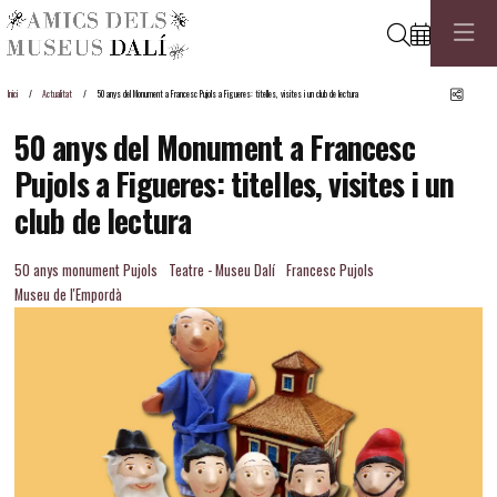
Cerca
Comp
Inici
Actualitat
50 anys del Monument a Francesc Pujols a Figueres: titelles, visites i un club de lectura
50 anys del Monument a Francesc
Pujols a Figueres: titelles, visites i un
club de lectura
50 anys monument Pujols
Teatre - Museu Dalí
Francesc Pujols
Museu de l'Empordà