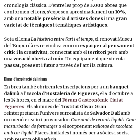
cronologia clàssica. D’entre les prop de
3.000 obres
que
conformen el fons, s’exposen aproximadament
un 10%
,
amb una
notable presència d’artistes dones
i una
gran
varietat de tècniques i temàtiques artístiques
.
Sota el lema
La història entre l’art i el temps
, el renovat Museu
de l’Empordà es reivindica com un
espai per al pensament
crític i la creativitat
, connectat amb el
territori
però amb
una
vocació oberta al món
. Un equipament que vincula
passat, present i futur
a través de l’art i la cultura.
Dinar d’inspiració daliniana
En breu també obrirem les inscripcions per a un
banquet
dalinià
a l’
Escola d’Hostaleria de Figueres,
el 4 d’octubre a
les 14 hores, en el marc del
Fòrum Gastronòmic Ciutat
Figueres
. Els alumnes de l’
Institut Olivar Gran
reinterpretaran l’univers surrealista de
Salvador Dalí
amb
un menú creatiu i provocador:
Consomé de records líquids
,
Gran
masturbador de formatges
o el sorprenent
Rellotge de xocolata
amb cor líquid
. Places limitades i només per a sòcies i socis,
amb reserva obligatòria.