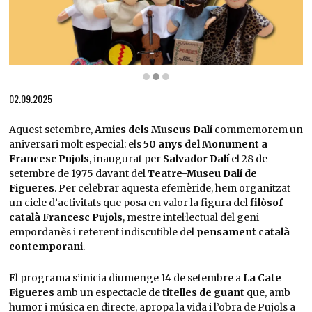
Diapositiva 2 de 3: Francesc Pujols i els seus amics
02.09.2025
Aquest setembre,
Amics dels Museus Dalí
commemorem un
aniversari molt especial: els
50 anys del Monument a
Francesc Pujols
, inaugurat per
Salvador Dalí
el 28 de
setembre de 1975 davant del
Teatre-Museu Dalí de
Figueres
. Per celebrar aquesta efemèride, hem organitzat
un cicle d’activitats que posa en valor la figura del
filòsof
català Francesc Pujols
, mestre intel·lectual del geni
empordanès i referent indiscutible del
pensament català
contemporani
.
El programa s’inicia diumenge 14 de setembre a
La Cate
Figueres
amb un espectacle de
titelles de guant
que, amb
humor i música en directe, apropa la vida i l’obra de Pujols a