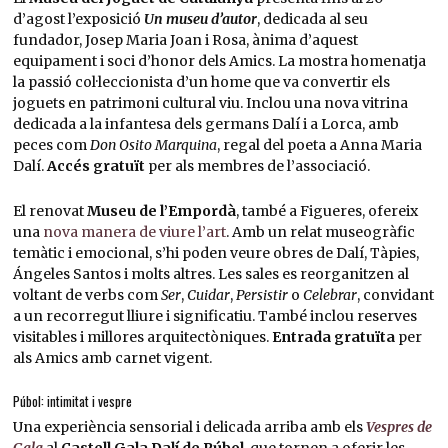
d’agost l’exposició
Un museu d’autor
, dedicada al seu
fundador, Josep Maria Joan i Rosa, ànima d’aquest
equipament i soci d’honor dels Amics. La mostra homenatja
la passió col·leccionista d’un home que va convertir els
joguets en patrimoni cultural viu. Inclou una nova vitrina
dedicada a la infantesa dels germans Dalí i a Lorca, amb
peces com
Don Osito Marquina
, regal del poeta a Anna Maria
Dalí.
Accés gratuït
per als membres de l’associació.
El renovat
Museu de l’Empordà
, també a Figueres, ofereix
una
nova manera de viure l’art
. Amb un relat museogràfic
temàtic i emocional, s’hi poden veure obres de Dalí, Tàpies,
Ángeles Santos i molts altres. Les sales es reorganitzen al
voltant de verbs com
Ser
,
Cuidar
,
Persistir
o
Celebrar
, convidant
a un recorregut lliure i significatiu. També inclou reserves
visitables i millores arquitectòniques.
Entrada gratuïta
per
als Amics amb carnet vigent.
Púbol: intimitat i vespre
Una experiència sensorial i delicada arriba amb els
Vespres de
Gala
al
Castell Gala Dalí de Púbol
, que tornen a oferir les