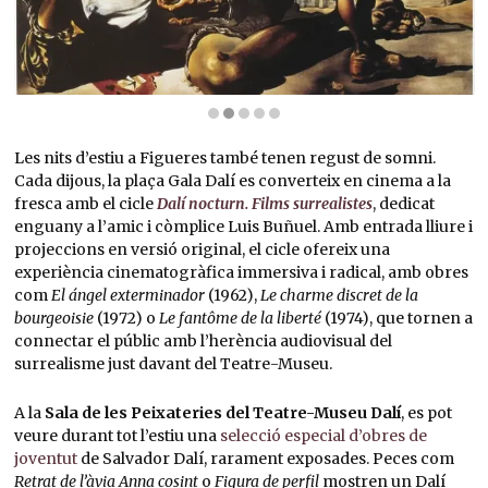
Diapositiva 2 de 5: Filosofia il·luminada per la llum de la lluna i el sol ponent | © Salva
Les nits d’estiu a Figueres també tenen regust de somni.
Cada dijous, la plaça Gala Dalí es converteix en cinema a la
fresca amb el cicle
Dalí nocturn. Films surrealistes
, dedicat
enguany a l’amic i còmplice Luis Buñuel. Amb entrada lliure i
projeccions en versió original, el cicle ofereix una
experiència cinematogràfica immersiva i radical, amb obres
com
El ángel exterminador
(1962),
Le charme discret de la
bourgeoisie
(1972) o
Le fantôme de la liberté
(1974), que tornen a
connectar el públic amb l’herència audiovisual del
surrealisme just davant del Teatre-Museu.
A la
Sala de les Peixateries del Teatre-Museu Dalí
, es pot
veure durant tot l’estiu una
selecció especial d’obres de
joventut
de Salvador Dalí, rarament exposades. Peces com
Retrat de l’àvia Anna cosint
o
Figura de perfil
mostren un Dalí