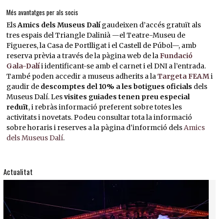
Més avantatges per als socis
Els
Amics dels Museus Dalí
gaudeixen d’accés gratuït als
tres espais del Triangle Dalinià —el Teatre-Museu de
Figueres, la Casa de Portlligat i el Castell de Púbol—, amb
reserva prèvia a través de la pàgina web de la
Fundació
Gala-Dalí
i identificant-se amb el carnet i el DNI a l’entrada.
També poden accedir a museus adherits a la
Targeta FEAM
i
gaudir de
descomptes del 10% a les botigues oficials
dels
Museus Dalí. Les
visites guiades tenen preu especial
reduït
, i rebràs informació preferent sobre totes les
activitats i novetats. Podeu consultar tota la informació
sobre horaris i reserves a la pàgina d'informció dels
Amics
dels Museus Dalí
.
Actualitat