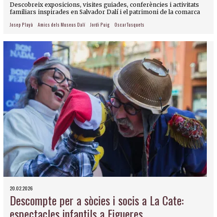
Descobreix exposicions, visites guiades, conferències i activitats
familiars inspirades en Salvador Dalí i el patrimoni de la comarca
Josep Playà
Amics dels Museus Dalí
Jordi Puig
Oscar Tusquets
20.02.2026
Descompte per a sòcies i socis a La Cate:
espectacles infantils a Figueres