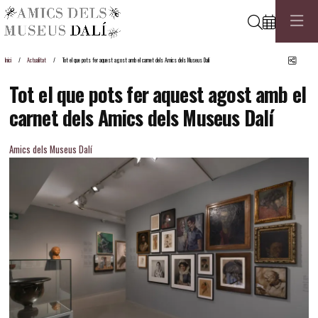
Cerca
Comp
Inici
Actualitat
Tot el que pots fer aquest agost amb el carnet dels Amics dels Museus Dalí
Tot el que pots fer aquest agost amb el
carnet dels Amics dels Museus Dalí
Amics dels Museus Dalí