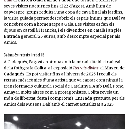
seves visites nocturnes fins al 22 d’agost. Amb llum de
capvespre, grups reduïts i una copa de cava final als jardins,
la visita guiada permet descobrir els espais íntims que Dalí va
concebre com a homenatge a Gala. Les visites es fan els
dijous en castellà i francès, i els divendres en català i anglès.
Entrada general: 25 euros, amb descompte especial per als
Amics.
Cadaqués: retrats i rebel·lió
A Cadaqués, l’agost continua amb la mirada lúcida i radical
de la fotògrafa
Colita
, a l’exposició
Retrats divins
, al
Museu de
Cadaqués
. Es pot visitar fins a l’hivern de 2025 i recull els
retrats més icònics d’una artista que va captar com ningú la
transformació cultural i social de Catalunya. Amb Dalí, Ponç,
Amaya i molts altres com a protagonistes, Colita revela un
món de llibertat, festa i compromís.
Entrada gratuïta
per als
Amics dels Museus Dalí amb el carnet actualitzat a 2025.