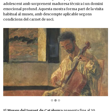
adolescent amb sorprenent maduresa tècnica i un domini
emocional profund. Aquesta mostra forma part de la visita
habitual al museu, amb descompte aplicable segons
condicions del carnet de soci.
Diapositiva 2 de 3: Retrat del violoncel·lista Ricard Pichot. 1920 | © Salvador Dalí, Fun
El
Museu del Joguet de Catalunya
presenta fins al 20