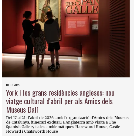
01.03.2026
York i les grans residències angleses: nou
viatge cultural d'abril per als Amics dels
Museus Dalí
Del 17 al 21 d’abril de 2026, amb l'organització d’Amics dels Museus
de Catalunya, itinerari exclusiu a Anglaterra amb visita a The
Spanish Gallery i a les emblemàtiques Harewood House, Castle
Howard i Chatsworth House