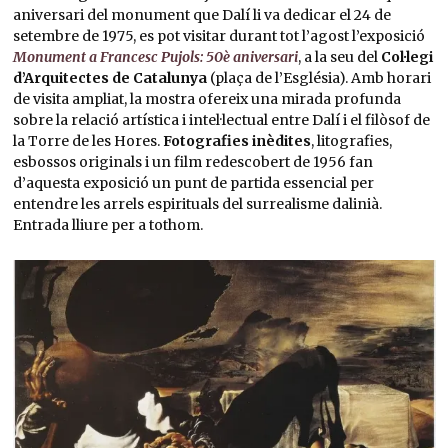
aniversari del monument que Dalí li va dedicar el 24 de
setembre de 1975, es pot visitar durant tot l’agost l’exposició
Monument a Francesc Pujols: 50è aniversari
, a la seu del
Col·legi
d’Arquitectes de Catalunya
(plaça de l’Església). Amb horari
de visita ampliat, la mostra ofereix una mirada profunda
sobre la relació artística i intel·lectual entre Dalí i el filòsof de
la Torre de les Hores.
Fotografies inèdites
, litografies,
esbossos originals i un film redescobert de 1956 fan
d’aquesta exposició un punt de partida essencial per
entendre les arrels espirituals del surrealisme dalinià.
Entrada lliure per a tothom.