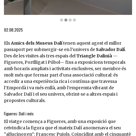
Diapositiva 2 de 4: El Museu de l’Empordà ha iniciat una nova etapa després d’una refor
02.08.2025
Els
Amics dels Museus Dalí
tenen aquest agost el millor
passaport per submergir-se en l’univers de
Salvador Dalí
.
Des de les visites als tres espais del
Triangle Dalinià
—
Figueres, Portlligat i Púbol— fins a exposicions temporals
amb horaris ampliats i activitats exclusives, ser membre és
molt més que formar part d’una associació cultural: és
accedir a una experiència rica i contínua que travessa
l’Empordà i va més enllà, amb l’empremta vibrant de
Salvador Dalí i el seu univers, obrint-se a altres espais i
propostes culturals.
Figueres: Dalí i més
El viatge comença a Figueres, amb una exposició que
reivindica la figura que el mateix Dalí anomenava el seu
“al·lucinogen”: Francesc Pujols. Coincidint amb el cinquantè