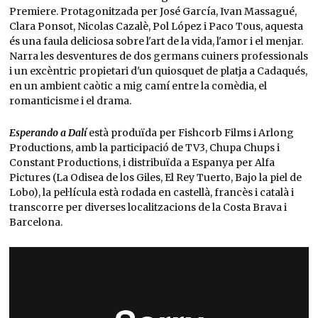
Premiere. Protagonitzada per José García, Ivan Massagué,
Clara Ponsot, Nicolas Cazalè, Pol López i Paco Tous, aquesta
és una faula deliciosa sobre l'art de la vida, l'amor i el menjar.
Narra les desventures de dos germans cuiners professionals
i un excèntric propietari d'un quiosquet de platja a Cadaqués,
en un ambient caòtic a mig camí entre la comèdia, el
romanticisme i el drama.
Esperando a Dalí
està produïda per Fishcorb Films i Arlong
Productions, amb la participació de TV3, Chupa Chups i
Constant Productions, i distribuïda a Espanya per Alfa
Pictures (La Odisea de los Giles, El Rey Tuerto, Bajo la piel de
Lobo), la pel·lícula està rodada en castellà, francès i català i
transcorre per diverses localitzacions de la Costa Brava i
Barcelona.