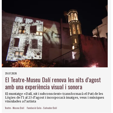
29.07.2026
El Teatre-Museu Dalí renova les nits d’agost
amb una experiència visual i sonora
El muntatge «Dalí, nit i subconscient» transformarà el Pati de les
Lògies de l’1 al 23 d’agost i incorporarà imatges, veus i músiques
vinculades a l’artista
Teatre - Museu Dalí
Fundació Gala - Salvador Dalí