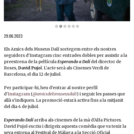
Diapositiva 2 de 6: Imatges de la pel·lícula «Esperando a Dalí» | © David Pujol
29.06.2023
Els Amics dels Museus Dalí sortegem entre els nostres
seguidors d’Instagram cinc entrades dobles per assistir a la
preestrena de la pel·lícula
Esperando a Dalí
del director de
Roses,
David Pujo
l. L’acte serà als Cinemes Verdi de
Barcelona, el dia 12 de juliol.
Per participar-hi, heu d’entrar al nostre perfil
d’
Instagram
(
@amicsdelsmuseusdali
) i seguir les passes que
allà s’indiquen. La promoció estarà activa fins a la mitjanit
del dia 4 de juliol.
Esperando Dalí
arriba als cinemes de la mà d'Alfa Pictures.
David Pujol escriu i dirigeix aquesta comèdia que va tenir la
seva estrena al Festival de Màlaga a la Secció Oficial