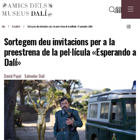
Cerca
Comp
Inici
Actualitat
Sortegem deu invitacions per a la preestrena de la pel·lícula «Esperando a Dalí»
Sortegem deu invitacions per a la
preestrena de la pel·lícula «Esperando a
Dalí»
David Pujol
Salvador Dalí