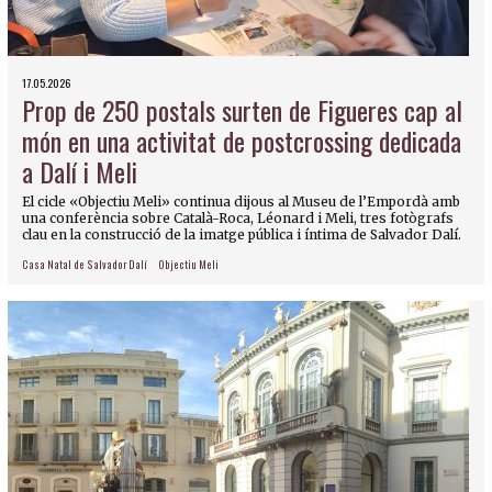
17.05.2026
Prop de 250 postals surten de Figueres cap al
món en una activitat de postcrossing dedicada
a Dalí i Meli
El cicle «Objectiu Meli» continua dijous al Museu de l’Empordà amb
una conferència sobre Català-Roca, Léonard i Meli, tres fotògrafs
clau en la construcció de la imatge pública i íntima de Salvador Dalí.
Casa Natal de Salvador Dalí
Objectiu Meli