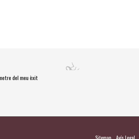
òmetre del meu èxit
|
|
Sitemap
Avís Legal