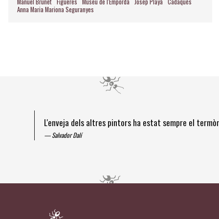
Manuel Brunet
Figueres
Museu de l'Empordà
Josep Playà
Cadaqués
Anna Maria Mariona Seguranyes
L'enveja dels altres pintors ha estat sempre el term
Salvador Dalí
Diapositiva 1 de 4