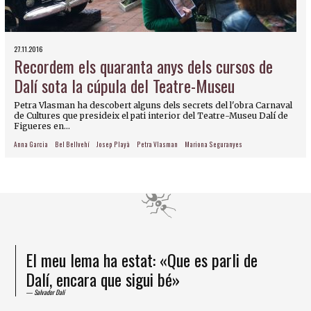
27.11.2016
Recordem els quaranta anys dels cursos de
Dalí sota la cúpula del Teatre-Museu
Petra Vlasman ha descobert alguns dels secrets del l'obra Carnaval
de Cultures que presideix el pati interior del Teatre-Museu Dalí de
Figueres en...
Anna Garcia
Bel Bellvehí
Josep Playà
Petra Vlasman
Mariona Seguranyes
El meu lema ha estat: «Que es parli de
Dalí, encara que sigui bé»
Salvador Dalí