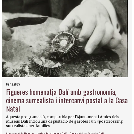
09.12.2025
Figueres homenatja Dalí amb gastronomia,
cinema surrealista i intercanvi postal a la Casa
Natal
Aquesta programació, compartida per l'Ajuntament i Amics dels
Museus Dalí inclou una degustació de garotes i un «postcrossing
surrealista» per famílies
Ajuntament de Figueres
Amics dels Museus Dalí
Casa Natal de Salvador Dalí