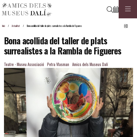
Cerca
Comp
Inici
Actualitat
Bona acollida del taller de plats surrealistes a la Rambla de Figueres
Bona acollida del taller de plats
surrealistes a la Rambla de Figueres
Teatre - Museu Associació
Petra Vlasman
Amics dels Museus Dalí