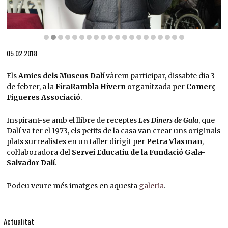
Diapositiva 2 de 20
05.02.2018
Els
Amics dels Museus Dalí
vàrem participar, dissabte dia 3
de febrer, a la
FiraRambla Hivern
organitzada per
Comerç
Figueres Associació
.
Inspirant-se amb el llibre de receptes
Les Diners de Gala
, que
Dalí va fer el 1973, els petits de la casa van crear uns originals
plats surrealistes en un taller dirigit per
Petra Vlasman
,
col·laboradora del
Servei Educatiu de la Fundació Gala-
Salvador Dalí
.
Podeu veure més imatges en aquesta
galeria
.
Actualitat