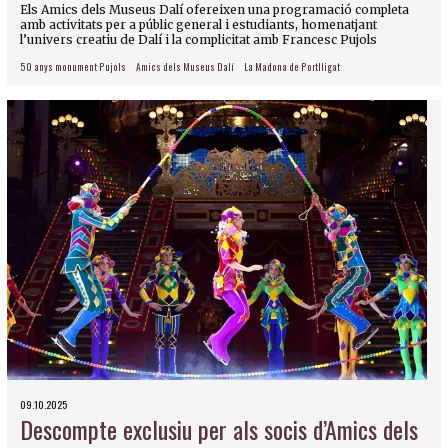
Els Amics dels Museus Dalí ofereixen una programació completa
amb activitats per a públic general i estudiants, homenatjant
l’univers creatiu de Dalí i la complicitat amb Francesc Pujols
50 anys monument Pujols
Amics dels Museus Dalí
La Madona de Portlligat
09.10.2025
Descompte exclusiu per als socis d’Amics dels