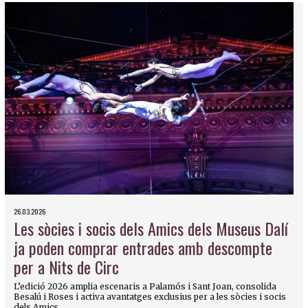
26.03.2026
Les sòcies i socis dels Amics dels Museus Dalí
ja poden comprar entrades amb descompte
per a Nits de Circ
L’edició 2026 amplia escenaris a Palamós i Sant Joan, consolida
Besalú i Roses i activa avantatges exclusius per a les sòcies i socis
dels Amics