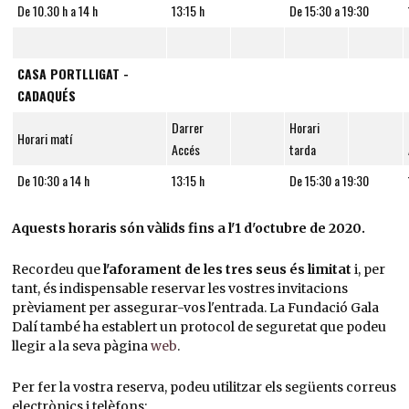
De 10.30 h a 14 h
13:15 h
De 15:30 a 19:30
CASA PORTLLIGAT -
CADAQUÉS
Darrer
Horari
Horari matí
Accés
tarda
De 10:30 a 14 h
13:15 h
De 15:30 a 19:30
Aquests horaris són vàlids fins a l'1 d'octubre de 2020.
Recordeu que
l'aforament de les tres seus és limitat
i, per
tant, és indispensable reservar les vostres invitacions
prèviament per assegurar-vos l'entrada. La Fundació Gala
Dalí també ha establert un protocol de seguretat que podeu
llegir a la seva pàgina
web
.
Per fer la vostra reserva, podeu utilitzar els següents correus
electrònics i telèfons: