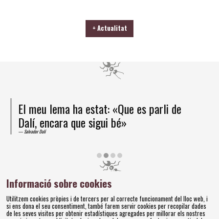
+ Actualitat
El meu lema ha estat: «Que es parli de
Dalí, encara que sigui bé»
Salvador Dalí
Diapositiva 2 de 4
Informació sobre cookies
Amics dels Museus Dalí | Pujada del Castell, 28 | 17600
Utilitzem cookies pròpies i de tercers per al correcte funcionament del lloc web, i
Figueres
si ens dona el seu consentiment, també farem servir cookies per recopilar dades
Tel. 972 677 520 |
amics@fundaciodali.org
de les seves visites per obtenir estadístiques agregades per millorar els nostres