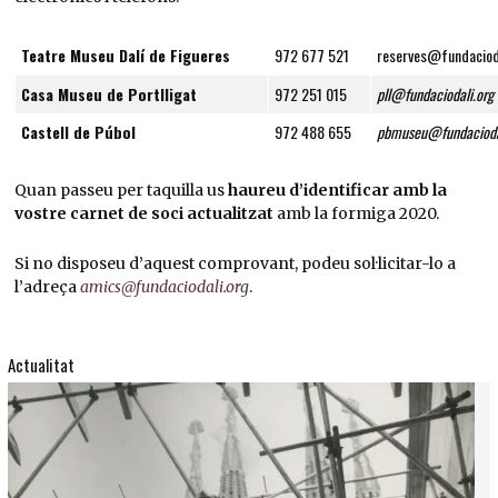
Teatre Museu Dalí de Figueres
972 677 521
reserves@fundaciod
Casa Museu de Portlligat
972 251 015
pll@fundaciodali.org
Castell de Púbol
972 488 655
pbmuseu@fundacioda
Quan passeu per taquilla us
haureu d’identificar amb la
vostre carnet de soci actualitzat
amb la formiga 2020.
Si no disposeu d’aquest comprovant, podeu sol·licitar-lo a
l’adreça
amics@fundaciodali.org
.
Actualitat