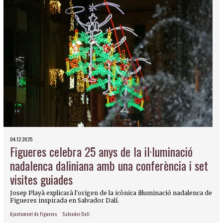
04.12.2025
Figueres celebra 25 anys de la il·luminació
nadalenca daliniana amb una conferència i set
visites guiades
Josep Playà explicarà l'origen de la icònica il·luminació nadalenca de
Figueres inspirada en Salvador Dalí.
Ajuntament de Figueres
Salvador Dalí