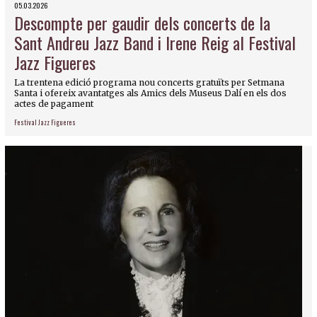
05.03.2026
Descompte per gaudir dels concerts de la
Sant Andreu Jazz Band i Irene Reig al Festival
Jazz Figueres
La trentena edició programa nou concerts gratuïts per Setmana
Santa i ofereix avantatges als Amics dels Museus Dalí en els dos
actes de pagament
Festival Jazz Figueres