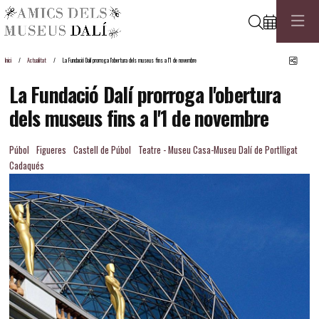
Cerca
Comp
Inici
Actualitat
La Fundació Dalí prorroga l'obertura dels museus fins a l'1 de novembre
La Fundació Dalí prorroga l'obertura
dels museus fins a l'1 de novembre
Púbol
Figueres
Castell de Púbol
Teatre - Museu Casa-Museu Dalí de Portlligat
Cadaqués