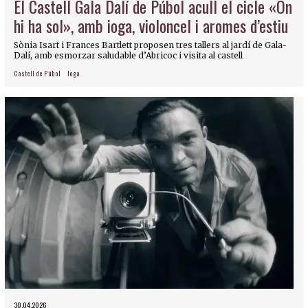
El Castell Gala Dalí de Púbol acull el cicle «On
hi ha sol», amb ioga, violoncel i aromes d’estiu
Sònia Isart i Frances Bartlett proposen tres tallers al jardí de Gala-
Dalí, amb esmorzar saludable d’Abricoc i visita al castell
Castell de Púbol
Ioga
30.04.2026