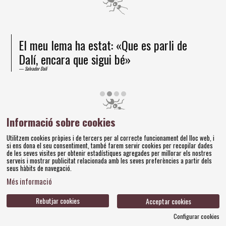
El meu lema ha estat: «Que es parli de
Dalí, encara que sigui bé»
Salvador Dalí
Diapositiva 2 de 4
Informació sobre cookies
Amics dels Museus Dalí | Pujada del Castell, 28 | 17600
Utilitzem cookies pròpies i de tercers per al correcte funcionament del lloc web, i
Figueres
si ens dona el seu consentiment, també farem servir cookies per recopilar dades
Tel. 972 677 520 |
amics@fundaciodali.org
de les seves visites per obtenir estadístiques agregades per millorar els nostres
serveis i mostrar publicitat relacionada amb les seves preferències a partir dels
seus hàbits de navegació.
Sitemap
Avís Legal
Ús de Cookies
Política de privacitat
|
|
|
|
Més informació
Contacteu
Bases concursos
|
Rebutjar cookies
Acceptar cookies
Configurar cookies