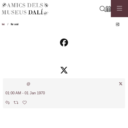
Cerca
Comp
Inici
Mur social
@
01:00 AM - 01 Jan 1970