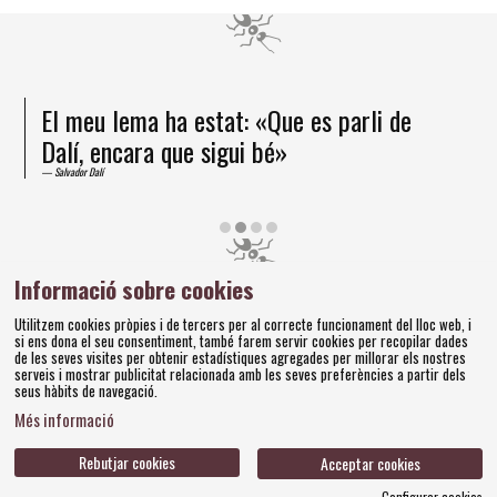
El meu lema ha estat: «Que es parli de
Dalí, encara que sigui bé»
Salvador Dalí
Diapositiva 2 de 4
Informació sobre cookies
Amics dels Museus Dalí | Pujada del Castell, 28 | 17600
Utilitzem cookies pròpies i de tercers per al correcte funcionament del lloc web, i
Figueres
si ens dona el seu consentiment, també farem servir cookies per recopilar dades
Tel. 972 677 520 |
amics@fundaciodali.org
de les seves visites per obtenir estadístiques agregades per millorar els nostres
serveis i mostrar publicitat relacionada amb les seves preferències a partir dels
seus hàbits de navegació.
Sitemap
Avís Legal
Ús de Cookies
Política de privacitat
|
|
|
|
Més informació
Contacteu
Bases concursos
|
Rebutjar cookies
Acceptar cookies
Configurar cookies