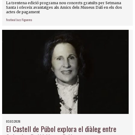
La trentena edició programa nou concerts gratuïts per Setmana
Santa i ofereix avantatges als Amics dels Museus Dalí en els dos
actes de pagament
Festival Jazz Figueres
03.03.2026
El Castell de Púbol explora el diàleg entre