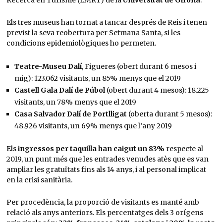
Recerca en Turisme (LMRT) de la
Universitat de Girona
.
Els tres museus han tornat a tancar després de Reis i tenen
previst la seva reobertura per Setmana Santa, si les
condicions epidemiològiques ho permeten.
Teatre-Museu Dalí
, Figueres (obert durant 6 mesos i
mig): 123.062 visitants, un 85% menys que el 2019
Castell Gala Dalí de Púbol
(obert durant 4 mesos): 18.225
visitants, un 78% menys que el 2019
Casa Salvador Dalí de Portlligat
(oberta durant 5 mesos):
48.926 visitants, un 69% menys que l’any 2019
Els
ingressos per taquilla han caigut un 83%
respecte al
2019, un punt més que les entrades venudes atès que es van
ampliar les gratuïtats fins als 14 anys, i al personal implicat
en la crisi sanitària.
Per procedència, la proporció de visitants es manté amb
relació als anys anteriors. Els percentatges dels 3 orígens