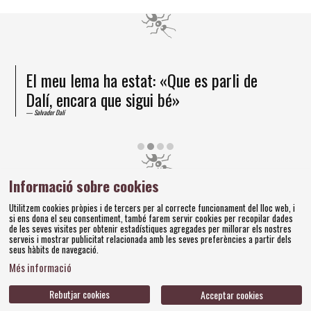
El meu lema ha estat: «Que es parli de
Dalí, encara que sigui bé»
Salvador Dalí
Diapositiva 2 de 4
Informació sobre cookies
Amics dels Museus Dalí | Pujada del Castell, 28 | 17600
Utilitzem cookies pròpies i de tercers per al correcte funcionament del lloc web, i
Figueres
si ens dona el seu consentiment, també farem servir cookies per recopilar dades
Tel. 972 677 520 |
amics@fundaciodali.org
de les seves visites per obtenir estadístiques agregades per millorar els nostres
serveis i mostrar publicitat relacionada amb les seves preferències a partir dels
seus hàbits de navegació.
Sitemap
Avís Legal
Ús de Cookies
Política de privacitat
|
|
|
|
Més informació
Contacteu
Bases concursos
|
Rebutjar cookies
Acceptar cookies