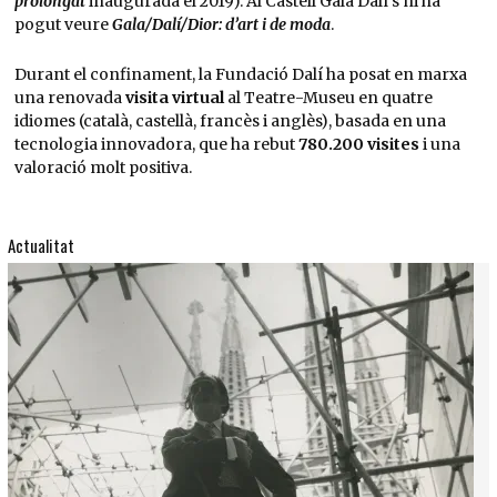
prolongat
inaugurada el 2019). Al Castell Gala Dalí s’hi ha
pogut veure
Gala/Dalí/Dior: d’art i de moda
.
Durant el confinament, la Fundació Dalí ha posat en marxa
una renovada
visita virtual
al Teatre-Museu en quatre
idiomes (català, castellà, francès i anglès), basada en una
tecnologia innovadora, que ha rebut
780.200 visites
i una
valoració molt positiva.
Actualitat