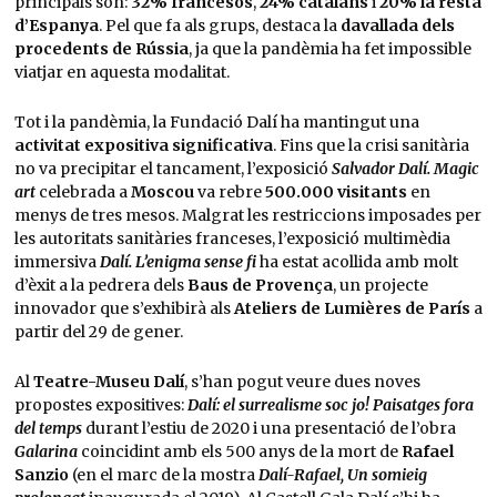
principals són:
32% francesos
,
24% catalans
i
20% la resta
d’Espanya
. Pel que fa als grups, destaca la
davallada dels
procedents de Rússia
, ja que la pandèmia ha fet impossible
viatjar en aquesta modalitat.
Tot i la pandèmia, la Fundació Dalí ha mantingut una
activitat expositiva significativa
. Fins que la crisi sanitària
no va precipitar el tancament, l’exposició
Salvador Dalí. Magic
art
celebrada a
Moscou
va rebre
500.000 visitants
en
menys de tres mesos. Malgrat les restriccions imposades per
les autoritats sanitàries franceses, l’exposició multimèdia
immersiva
Dalí. L’enigma sense fi
ha estat acollida amb molt
d’èxit a la pedrera dels
Baus de Provença
, un projecte
innovador que s’exhibirà als
Ateliers de Lumières de París
a
partir del 29 de gener.
Al
Teatre-Museu Dalí
, s’han pogut veure dues noves
propostes expositives:
Dalí: el surrealisme soc jo! Paisatges fora
del temps
durant l’estiu de 2020 i una presentació de l’obra
Galarina
coincidint amb els 500 anys de la mort de
Rafael
Sanzio
(en el marc de la mostra
Dalí-Rafael, Un somieig