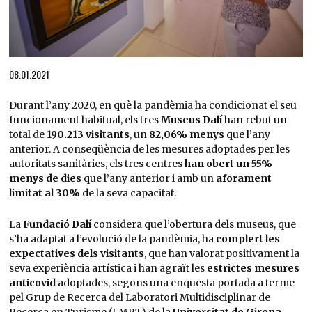
Diapositiva 1 de 1
08.01.2021
Durant l’any 2020, en què la pandèmia ha condicionat el seu
funcionament habitual, els tres
Museus Dalí
han rebut un
total de
190.213 visitants
, un
82,06% menys
que l’any
anterior. A conseqüència de les mesures adoptades per les
autoritats sanitàries, els tres centres
han obert un 55%
menys de dies
que l’any anterior i amb un
aforament
limitat al 30%
de la seva capacitat.
La
Fundació Dalí
considera que l’obertura dels museus, que
s’ha adaptat a l’evolució de la pandèmia, ha
complert les
expectatives dels visitants
, que han valorat positivament la
seva experiència artística i han agraït les
estrictes mesures
anticovid
adoptades, segons una enquesta portada a terme
pel Grup de Recerca del Laboratori Multidisciplinar de