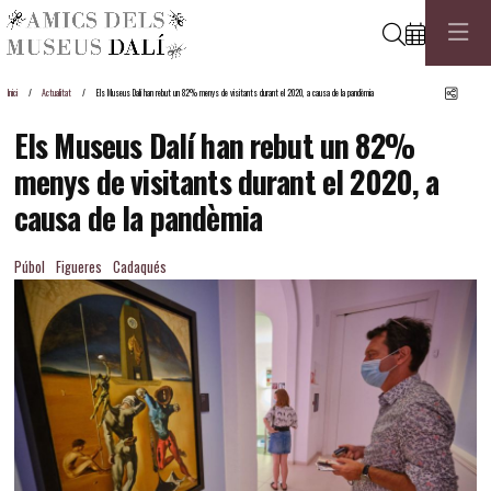
Cerca
Comp
Inici
Actualitat
Els Museus Dalí han rebut un 82% menys de visitants durant el 2020, a causa de la pandèmia
Els Museus Dalí han rebut un 82%
menys de visitants durant el 2020, a
causa de la pandèmia
Púbol
Figueres
Cadaqués