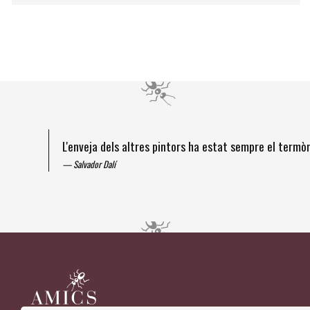
L'enveja dels altres pintors ha estat sempre el term
Salvador Dalí
Diapositiva 1 de 4