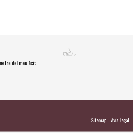
òmetre del meu èxit
|
|
Sitemap
Avís Legal