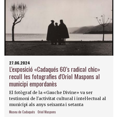
27.06.2024
L'exposició «Cadaqués 60’s radical chic»
recull les fotografies d'Oriol Maspons al
municipi empordanès
El fotògraf de la «Gauche Divine» va ser
testimoni de l'activitat cultural i intel·lectual al
municipi als anys seixanta i setanta
Museu de Cadaqués
Oriol Maspons