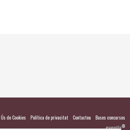
El meu
Salvad
|
|
|
Ús de Cookies
Política de privacitat
Contacteu
Bases concursos