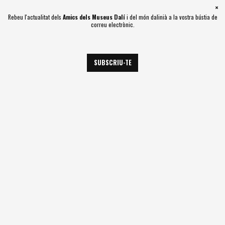
×
Rebeu l'actualitat dels
Amics dels Museus Dalí
i del món dalinià a la vostra bústia de
Cerca
correu electrònic.
Comp
Inici
Actualitat
Actualitat
SUBSCRIU-TE