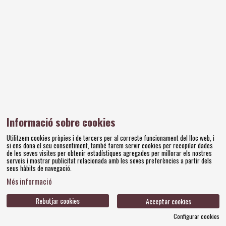
«Un museu és un organisme viu que creix i
respira i actua; un organisme viu que pot
morir, també, si no es compleix el seu
propòsit vital»
Informació sobre cookies
Salvador Dalí
Utilitzem cookies pròpies i de tercers per al correcte funcionament del lloc web, i
si ens dona el seu consentiment, també farem servir cookies per recopilar dades
Diapositiva 4 de 4
de les seves visites per obtenir estadístiques agregades per millorar els nostres
serveis i mostrar publicitat relacionada amb les seves preferències a partir dels
seus hàbits de navegació.
Més informació
Amics dels Museus Dalí | Pujada del Castell, 28 | 17600
Figueres
Rebutjar cookies
Acceptar cookies
Tel. 972 677 520 |
amics@fundaciodali.org
Configurar cookies
Sitemap
Avís Legal
Ús de Cookies
Política de privacitat
|
|
|
|