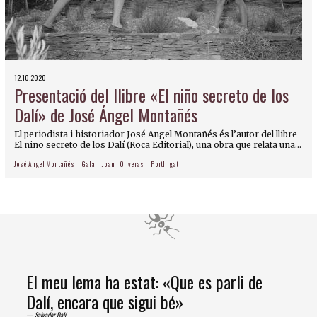
12.10.2020
Presentació del llibre «El niño secreto de los
Dalí» de José Ángel Montañés
El periodista i historiador José Angel Montañés és l’autor del llibre
El niño secreto de los Dalí (Roca Editorial), una obra que relata una...
José Angel Montañés
Gala
Joan i Oliveras
Portlligat
El meu lema ha estat: «Que es parli de
Dalí, encara que sigui bé»
Salvador Dalí