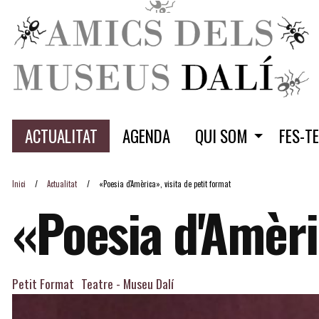
ACTUALITAT
AGENDA
QUI SOM
FES-T
Inici
Actualitat
«Poesia d'Amèrica», visita de petit format
«Poesia d'Amèric
Petit Format
Teatre - Museu Dalí