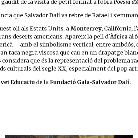
gaudit de la visita de petit format a l'obra
Poesia d'
ia que Salvador Dalí va rebre de Rafael i s'emmarca 
uest oli als Estats Units, a
Monterrey
, Califòrnia, 
 grans deserts americans. Apareix la pell d'
Àfrica
al 
mericà— amb el simbolisme vertical, entre ambdós, 
ran taca negra viscosa que cau en un drapatge blanc
ls considera que és la representació del problema ra
ds culturals del segle XX, especialment del pop art.
rvei Educatiu
de la
Fundació Gala-Salvador Dalí.