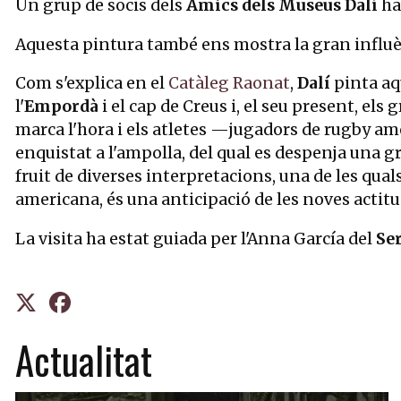
Un grup de socis dels
Amics dels Museus Dalí
ha 
Aquesta pintura també ens mostra la gran influènc
Com s'explica en el
Catàleg Raonat
,
Dalí
pinta aq
l'
Empordà
i el cap de Creus i, el seu present, els
marca l'hora i els atletes —jugadors de rugby a
enquistat a l'ampolla, del qual es despenja una g
fruit de diverses interpretacions, una de les qua
americana, és una anticipació de les noves actitu
La visita ha estat guiada per l'Anna García del
Se
Actualitat