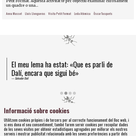
Petit Format. Aquesta activitat té per objectiu examinar curosament
un quadre o una...
Anna Massot
Lluís Llongueras
Visita Petit Format
Leda Atòmica
Òscar Tusquets
El meu lema ha estat: «Que es parli de
Dalí, encara que sigui bé»
Salvador Dalí
Diapositiva 2 de 4
Informació sobre cookies
Amics dels Museus Dalí | Pujada del Castell, 28 | 17600
Utilitzem cookies pròpies i de tercers per al correcte funcionament del lloc web, i
Figueres
si ens dona el seu consentiment, també farem servir cookies per recopilar dades
Tel. 972 677 520 |
amics@fundaciodali.org
de les seves visites per obtenir estadístiques agregades per millorar els nostres
serveis i mostrar publicitat relacionada amb les seves preferències a partir dels