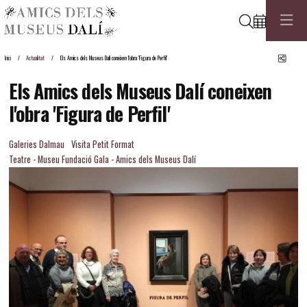
Cerca
Comp
Inici
Actualitat
Els Amics dels Museus Dalí coneixen l'obra 'Figura de Perfil'
Els Amics dels Museus Dalí coneixen
l'obra 'Figura de Perfil'
Galeries Dalmau
Visita Petit Format
Teatre - Museu Fundació Gala - Amics dels Museus Dalí