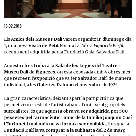
Diapositiva 1 de 1
13.02.2018
Els
Amics dels Museus Dalí
varem organitzar, diumnege dia
1, una nova
Visita de Petit Format
a l’obra
Figura de Perfil
,
recentment adquirida per la Fundació Gala-Salvador Dalí.
Aquesta oli e
s troba a la Sala de les Lògies
del
Teatre -
Museu Dalí de Figueres
, on està exposada amb 4 obres més
que
recreen l’exposició
que va fer
Salvador Dalí
, de manera
individual, a les
Galeries Dalmau
el novembre de 1925.
La gran característica, deixant apart la part pictórica que
permet veure l'estil de l'artista abans d'unir-se al grup dels
surrealistes, és que a
questa obra va ser adquirida per 500
pessetes pel farmacèutic i amic de la família Joaquim Cusí
i Furtunet i mai més no va torna a ser exhibida
, fins que l
a
Fundació Dalí la va comprar a la subhasta del 2 de març