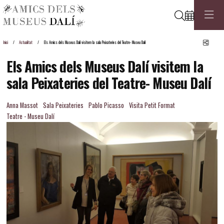
Cerca
Comp
Inici
Actualitat
Els Amics dels Museus Dalí visitem la sala Peixateries del Teatre- Museu Dalí
Els Amics dels Museus Dalí visitem la
sala Peixateries del Teatre- Museu Dalí
Anna Massot
Sala Peixateries
Pablo Picasso
Visita Petit Format
Teatre - Museu Dalí