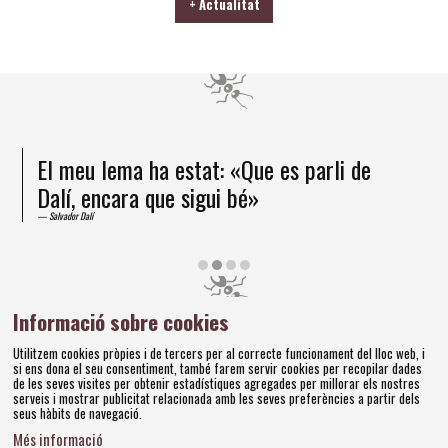
+ Actualitat
El meu lema ha estat: «Que es parli de
Dalí, encara que sigui bé»
Salvador Dalí
Diapositiva 2 de 4
Informació sobre cookies
Amics dels Museus Dalí | Pujada del Castell, 28 | 17600
Utilitzem cookies pròpies i de tercers per al correcte funcionament del lloc web, i
Figueres
si ens dona el seu consentiment, també farem servir cookies per recopilar dades
Tel. 972 677 520 |
amics@fundaciodali.org
de les seves visites per obtenir estadístiques agregades per millorar els nostres
serveis i mostrar publicitat relacionada amb les seves preferències a partir dels
seus hàbits de navegació.
Sitemap
Avís Legal
Ús de Cookies
Política de privacitat
|
|
|
|
Més informació
Contacteu
Bases concursos
|