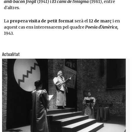
amb bacon fregit
(1941) i
E
l camí de l’enigma
(1981), entre
d'altres.
La
propera visita de petit format
serà el
12 de març
i en
aquest cas ens interessarem pel quadre
Poesia d'Amèrica,
1943.
Actualitat