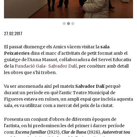
Diapositiva 2 de 3: Atents a les explicacions de la guia, Anna Massot
27.02.2017
El passat diumenge els Amics vàrem visitar la
sala
Peixateries
dins el marc d'activitats de petit format amb el
guiatge de l’Anna Massot, col·laboradora del Servei Educatiu
de la
Fundació Gala- Salvador Dalí
, per conèixer amb detall
les obres que s’hi troben.
Va ser anomenada així pel mateix
Salvador Dalí
perquè
durant un període en què l'antic Teatre Municipal de
Figueres estava en ruïnes, un ampli espai que incloïa aquesta
sala, es va utilitzar com a mercat del peix de la ciutat.
Presenta un conjunt d’obres de diferents èpoques de
l'artista, on hi predominen les del primer i darrer període
com:
Escena familiar
(1923),
Clar de lluna
(1928),
Autoretrat tou