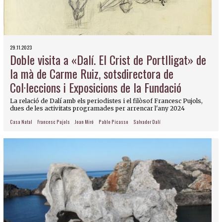
29.11.2023
Doble visita a «Dalí. El Crist de Portlligat» de
la mà de Carme Ruiz, sotsdirectora de
Col·leccions i Exposicions de la Fundació
La relació de Dalí amb els periodistes i el filòsof Francesc Pujols,
dues de les activitats programades per arrencar l'any 2024
Casa Natal
Francesc Pujols
Joan Miró
Pablo Picasso
Salvador Dalí