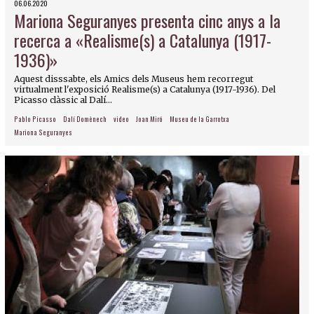
06.06.2020
Mariona Seguranyes presenta cinc anys a la
recerca a «Realisme(s) a Catalunya (1917-
1936)»
Aquest disssabte, els Amics dels Museus hem recorregut
virtualment l'exposició Realisme(s) a Catalunya (1917-1936). Del
Picasso clàssic al Dalí...
Pablo Picasso
Dalí Domènech
video
Joan Miró
Museu de la Garrotxa
Mariona Seguranyes