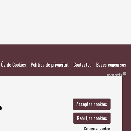
El meu
Salvad
|
|
|
Ús de Cookies
Política de privacitat
Contacteu
Bases concursos
Acceptar cookies
mb
Rebutjar cookies
Configurar cookies