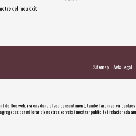
òmetre del meu èxit
|
|
Sitemap
Avís Legal
nt del lloc web, i si ens dona el seu consentiment, també farem servir cookies
 agregades per millorar els nostres serveis i mostrar publicitat relacionada a
s