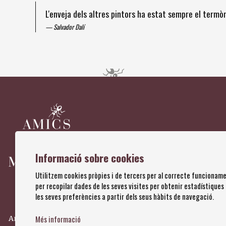
L'enveja dels altres pintors ha estat sempre el term
Salvador Dalí
Diapositiva 1 de 4
Informació sobre cookies
Utilitzem cookies pròpies i de tercers per al correcte funcioname
per recopilar dades de les seves visites per obtenir estadístiques
les seves preferències a partir dels seus hàbits de navegació.
Més informació
Amics dels Museus Dalí | Pujada del Castell, 28 | 17600 Figuere