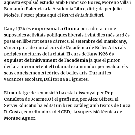
aquesta expulsió estudia amb Francisco Bores, Moreno Villa i
Benjamín Palencia a la Academia Libre, dirigida per Julio
Moisés. Potser pinta aquí el
Retrat de Luis Buñuel.
L'any 1924 és
empresonat a Girona
per a dur a terme
suposades activitats polítiques liberals, i vint dies més tard és
posat en llibertat sense càrrecs. El setembre del mateix any,
s'incorpora de nou al curs de l'Acadèmia de Belles Arts i als
periples nocturns de la ciutat. El curs de
l'any 1926 és
expulsat definitivament de l'acadèmia
ja que el pintor
declara incompetent el tribunal examinador per avaluar els
seus coneixements teòrics de belles arts. Durant les
vacances escolars, Dalí torna a Figueres.
El muntatge de l'exposició ha estat dissenyat per
Pep
Canaleta
de 3carme33 i el grafisme, per
Àlex Gifreu
. El
Servei Educatiu ha editat un breu catàleg amb textos de
Cuca
R. Costa
, coordinadora del CED, i la supervisió tècnica de
Montse Aguer
.