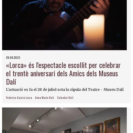
29.06.2023
«Lorca» és l'espectacle escollit per celebrar
el trentè aniversari dels Amics dels Museus
Dalí
L'actuació es fa el 28 de juliol sota la cúpula del Teatre - Museu Dalí
Federico García Lorca
Anna Maria Dalí
Salvador Dalí