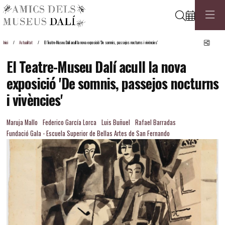
Cerca
Comp
Inici
Actualitat
El Teatre-Museu Dalí acull la nova exposició 'De somnis, passejos nocturns i vivències'
El Teatre-Museu Dalí acull la nova
exposició 'De somnis, passejos nocturns
i vivències'
Maruja Mallo
Federico García Lorca
Luis Buñuel
Rafael Barradas
Fundació Gala - Escuela Superior de Bellas Artes de San Fernando