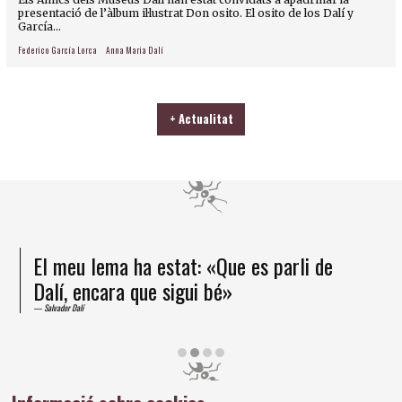
presentació de l’àlbum il·lustrat Don osito. El osito de los Dalí y
García...
Federico García Lorca
Anna Maria Dalí
+ Actualitat
El meu lema ha estat: «Que es parli de
Dalí, encara que sigui bé»
Salvador Dalí
Diapositiva 2 de 4