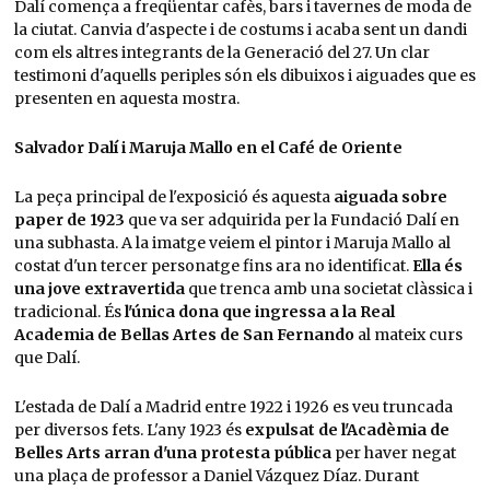
Dalí comença a freqüentar cafès, bars i tavernes de moda de
la ciutat. Canvia d'aspecte i de costums i acaba sent un dandi
com els altres integrants de la Generació del 27. Un clar
testimoni d'aquells periples són els dibuixos i aiguades que es
presenten en aquesta mostra.
Salvador Dalí i Maruja Mallo en el Café de Oriente
La peça principal de l'exposició és aquesta
aiguada sobre
paper de 1923
que va ser adquirida per la Fundació Dalí en
una subhasta. A la imatge veiem el pintor i Maruja Mallo al
costat d'un tercer personatge fins ara no identificat.
Ella és
una jove extravertida
que trenca amb una societat clàssica i
tradicional. És
l'única dona que ingressa a la Real
Academia de Bellas Artes de San Fernando
al mateix curs
que Dalí.
L'estada de Dalí a Madrid entre 1922 i 1926 es veu truncada
per diversos fets. L'any 1923 és
expulsat de l'Acadèmia de
Belles Arts arran d'una protesta pública
per haver negat
una plaça de professor a Daniel Vázquez Díaz. Durant