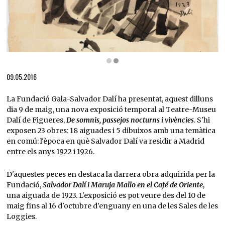
Diapositiva 2 de 2: Salvador Dalí i Maruja Mallo en el Café de Oriente, 1923 Aiguada de
09.05.2016
La Fundació Gala-Salvador Dalí ha presentat, aquest dilluns
dia 9 de maig, una nova exposició temporal al Teatre-Museu
Dalí de Figueres,
De somnis, passejos nocturns i vivències
. S'hi
exposen 23 obres: 18 aiguades i 5 dibuixos amb una temàtica
en comú: l'època en què Salvador Dalí va residir a Madrid
entre els anys 1922 i 1926.
D'aquestes peces en destaca la darrera obra adquirida per la
Fundació,
Salvador Dalí i Maruja Mallo en el Café de Oriente
,
una aiguada de 1923. L'exposició es pot veure des del 10 de
maig fins al 16 d'octubre d'enguany en una de les Sales de les
Loggies.