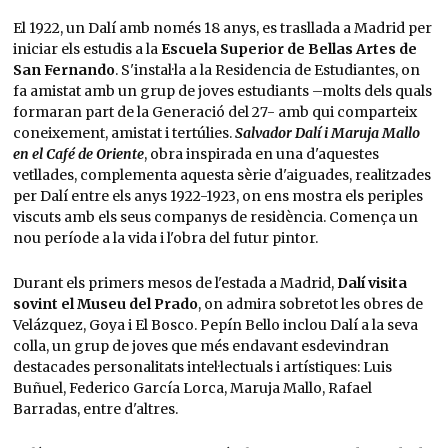
El 1922, un Dalí amb només 18 anys, es trasllada a Madrid per
iniciar els estudis a la
Escuela Superior de Bellas Artes de
San Fernando
. S'instal·la a la Residencia de Estudiantes, on
fa amistat amb un grup de joves estudiants –molts dels quals
formaran part de la Generació del 27- amb qui comparteix
coneixement, amistat i tertúlies.
Salvador Dalí i Maruja Mallo
en el Café de Oriente
, obra inspirada en una d'aquestes
vetllades, complementa aquesta sèrie d'aiguades, realitzades
per Dalí entre els anys 1922-1923, on ens mostra els periples
viscuts amb els seus companys de residència. Comença un
nou període a la vida i l'obra del futur pintor.
Durant els primers mesos de l'estada a Madrid,
Dalí visita
sovint el Museu del Prado
, on admira sobretot les obres de
Velázquez, Goya i El Bosco. Pepín Bello inclou Dalí a la seva
colla, un grup de joves que més endavant esdevindran
destacades personalitats intel·lectuals i artístiques: Luis
Buñuel, Federico García Lorca, Maruja Mallo, Rafael
Barradas, entre d'altres.