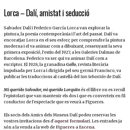
Lorca – Dalí, amistat i seducció
Salvador Dalí i Federico García Lorca van explorar la
pintura, la poesia contemporània i l’art del passat. Dalí va
encoratjar Lorca en el seu esforç per comprendre la pintura
moderna i el va animar com a dibuixant, ressenyant la seva
primera exposició, l’estiu del 1927, a les Galeries Dalmau de
Barcelona. Federico va ser qui va animar Dalí com a
escriptor. El 1928, la granadina
Gallo
, revista literària
impulsada per Lorca i dirigida pel seu germà Francisco, va
publicar les traduccions al castellà del
San Sebastián
de Dalí.
Mi querido Salvador, mi querido Lorquito
és el llibre on es recull
l’epistolari que van mantenir els dos i que es converteix en fil
conductor de l’espectacle que es veurà a Figueres.
Els socis dels Amics dels Museus Dalí podeu reservar les
vostres invitacions des d'
aquest formulari
. Les entrades ja
són a la venda a la web de
Figueres a Escena
.