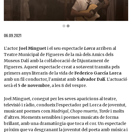
Diapositiva 2 de 2: Joel Minguet | © Jordi Musquera
06.09.2021
L’actor
Joel Minguet
i el seu espectacle
Lorca
arriben al
Teatre Municipal de Figueres de la mà dels Amics dels
Museus Dalí amb la col·laboració de l'Ajuntament de
Figueres. Aquest espectacle creat a sotavent transita pels
primers anys literaris de la vida de
Federico García Lorca
amb un fil conductor, l’amistat amb
Salvador Dalí
. L’actuació
serà el
5 de novembre
, a les 8 del vespre.
Joel Minguet, conegut per les seves aparicions al teatre,
televisió i ràdio, condueix l’espectador pel Lorca de joventut,
musicant poemes com
Madrigal
,
Chopo muerto
,
Tarde
i molts
d’altres. Moments sensibles i poemes musicats de forma
brillant, amb una dramatúrgia que toca el cor. Un espectacle
pròxim que va desgranant la joventut del poeta amb música i